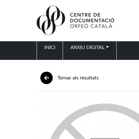
Vés al contingut
INICI
ARXIU DIGITAL
Navegació principal
Tornar als resultats