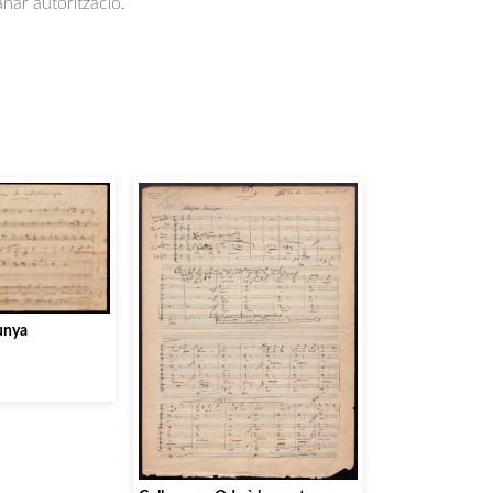
anar autorització.
unya