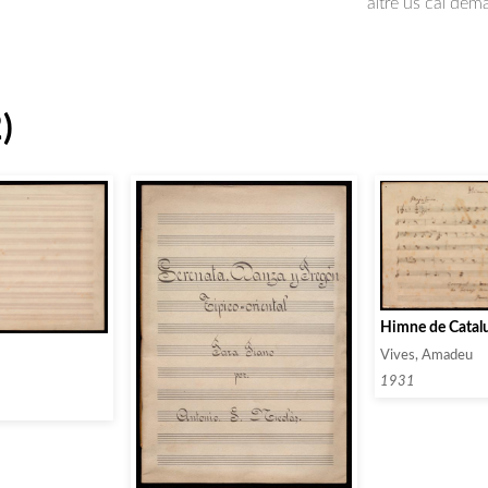
altre ús cal dem
)
Himne de Catal
Vives, Amadeu
1931