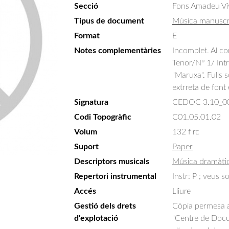
Secció
Fons Amadeu Vi
Tipus de document
Música manuscr
Format
E
Notes complementàries
Incomplet. Al c
Tenor/Nº 1/ Intro
"Maruxa". Fulls 
extrreta de font
Signatura
CEDOC 3.10_0
Codi Topogràfic
C01.05.01.02
Volum
132 f rc
Suport
Paper
Descriptors musicals
Música dramàti
Repertori instrumental
Instr: P ; veus s
Accés
Lliure
Gestió dels drets
Còpia permesa am
d'explotació
"Centre de Docum