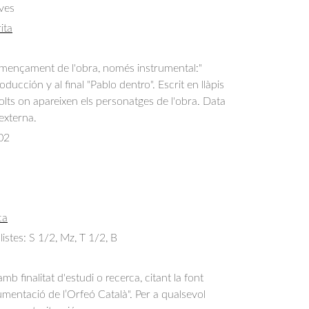
ves
ita
omençament de l'obra, només instrumental:"
ducción y al final "Pablo dentro". Escrit en llàpis
solts on apareixen els personatges de l'obra. Data
 externa.
02
ca
olistes: S 1/2, Mz, T 1/2, B
b finalitat d'estudi o recerca, citant la font
entació de l’Orfeó Català". Per a qualsevol