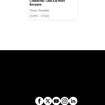
Collsacreu. Oda à la mort
llunyana
Vives, Amadeu
[1890 - 1930]