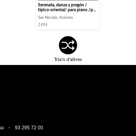
Serenata, danza y pregón /
típico-oriental/ para piano /por
/ Antonio S. Nicolás
San Nicolás, Antonio
1905
Tria'n d'altres
na
93 295 72 00