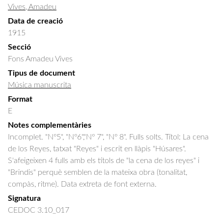
Vives, Amadeu
Data de creació
1915
Secció
Fons Amadeu Vives
Tipus de document
Música manuscrita
Format
E
Notes complementàries
Incomplet. "Nº5", "Nº6","Nº 7", "Nº 8". Fulls solts. Títol: La cena
de los Reyes, tatxat "Reyes" i escrit en llàpis "Húsares".
S'afeigeixen 4 fulls amb els títols de "la cena de los reyes" i
"Brindis" perquè semblen de la mateixa obra (tonalitat,
compàs, ritme). Data extreta de font externa.
Signatura
CEDOC 3.10_017