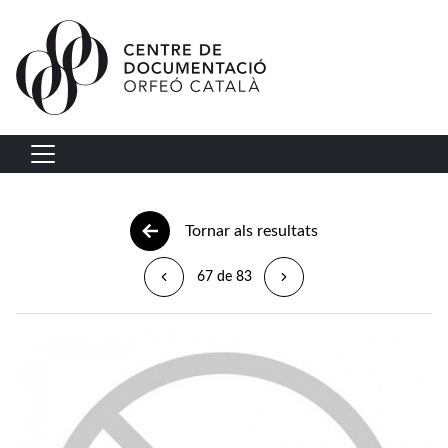
Vés al contingut
Navegació principal
Tornar als resultats
67 de 83