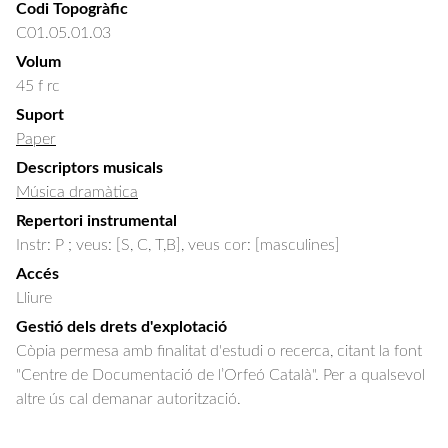
Codi Topogràfic
C01.05.01.03
Volum
45 f rc
Suport
Paper
Descriptors musicals
Música dramàtica
Repertori instrumental
Instr: P ; veus: [S, C, T,B], veus cor: [masculines]
Accés
Lliure
Gestió dels drets d'explotació
Còpia permesa amb finalitat d'estudi o recerca, citant la font
"Centre de Documentació de l’Orfeó Català". Per a qualsevol
altre ús cal demanar autorització.