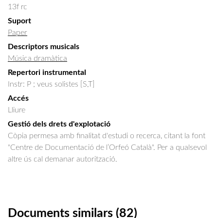
13f rc
Suport
Paper
Descriptors musicals
Música dramàtica
Repertori instrumental
Instr: P ; veus solistes [S,T]
Accés
Lliure
Gestió dels drets d'explotació
Còpia permesa amb finalitat d'estudi o recerca, citant la font
"Centre de Documentació de l’Orfeó Català". Per a qualsevol
altre ús cal demanar autorització.
Documents similars (82)