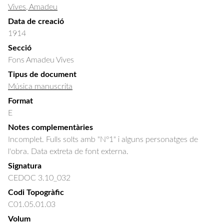
Vives, Amadeu
Data de creació
1914
Secció
Fons Amadeu Vives
Tipus de document
Música manuscrita
Format
E
Notes complementàries
Incomplet. Fulls solts amb "Nº1" i alguns personatges de
l'obra. Data extreta de font externa.
Signatura
CEDOC 3.10_032
Codi Topogràfic
C01.05.01.03
Volum