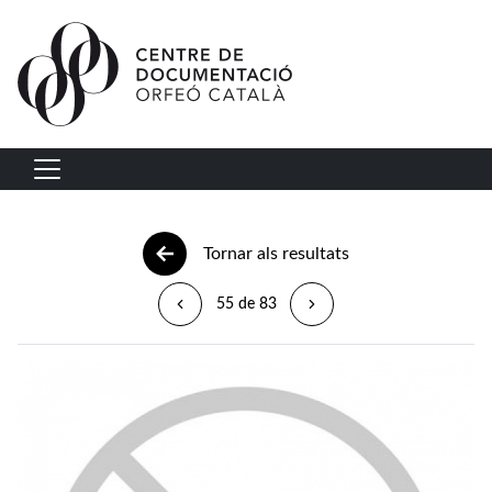
Vés al contingut
Navegació principal
Tornar als resultats
55 de 83