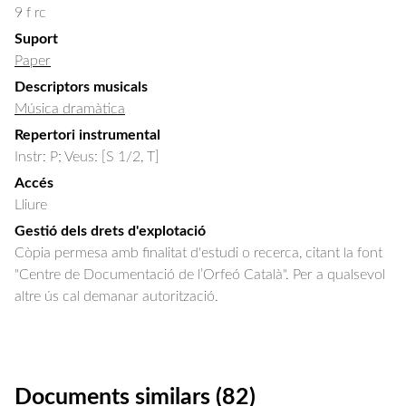
9 f rc
Suport
Paper
Descriptors musicals
Música dramàtica
Repertori instrumental
Instr: P; Veus: [S 1/2, T]
Accés
Lliure
Gestió dels drets d'explotació
Còpia permesa amb finalitat d'estudi o recerca, citant la font
"Centre de Documentació de l’Orfeó Català". Per a qualsevol
altre ús cal demanar autorització.
Documents similars (82)