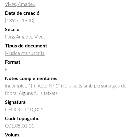
Vives, Amadeu
Data de creació
[1890 - 1930]
Secció
Fons Amadeu Vives
Tipus de document
Música manuscrita
Format
E
Notes complementàries
Incomplet. "1 r. Acto Nº 1" i fulls solts amb personatges de
l'obra. Alguns fulls tatxats.
Signatura
CEDOC 3.10_055
Codi Topogràfic
C01.05.01.01
Volum