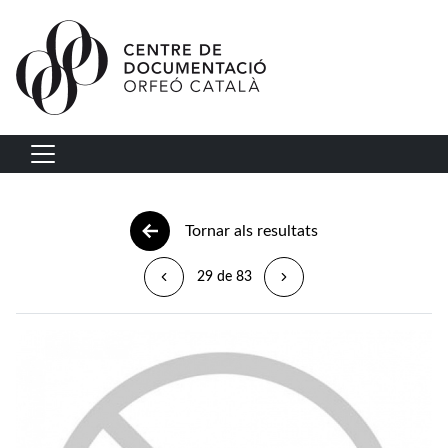
Vés al contingut
Navegació principal
Tornar als resultats
29 de 83