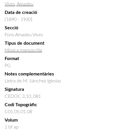
Vives, Amadeu
Data de creació
[1890 - 1930]
Secció
Fons Amadeu Vives
Tipus de document
Música manuscrita
Format
PG
Notes complementàries
Lletra de M. Sánchez Iglesias
Signatura
CEDOC 3.10_081
Codi Topogràfic
C01.05.01.08
Volum
1 bf ap