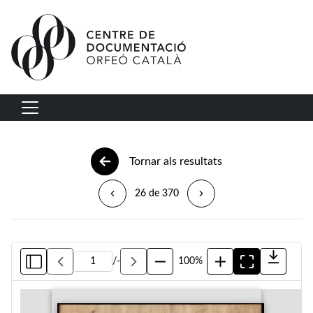
Vés al contingut
Navegació principal
Tornar als resultats
26 de 370
/
-
100%