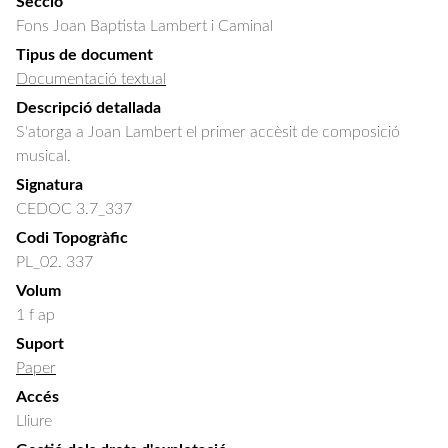
Secció
Fons Joan Baptista Lambert i Caminal
Tipus de document
Documentació textual
Descripció detallada
S'atorga a Joan Lambert el primer accèsit de composició 
musical.
Signatura
CEDOC 3.7_337
Codi Topogràfic
PL_02. 337
Volum
1 f ap
Suport
Paper
Accés
Lliure