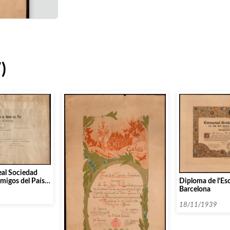
)
eal Sociedad
Diploma de l’Esc
igos del País
Barcelona
de Granada.
 Florales de
18/11/1939