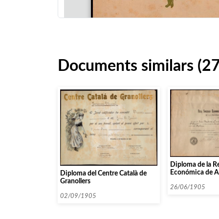
Documents similars (27
Diploma de la R
Económica de Am
Diploma del Centre Català de
de la provincia 
Granollers
Certamen Juegos
26/06/1905
Granada.
02/09/1905