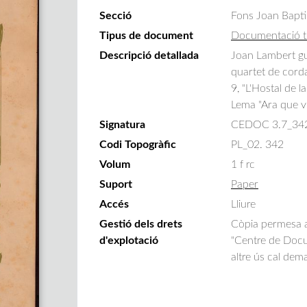
Secció
Fons Joan Bapti
Tipus de document
Documentació t
Descripció detallada
Joan Lambert gu
quartet de corda
9, "L'Hostal de l
Lema "Ara que vi
Signatura
CEDOC 3.7_34
Codi Topogràfic
PL_02. 342
Volum
1 f rc
Suport
Paper
Accés
Lliure
Gestió dels drets
Còpia permesa am
d'explotació
"Centre de Docum
altre ús cal dem