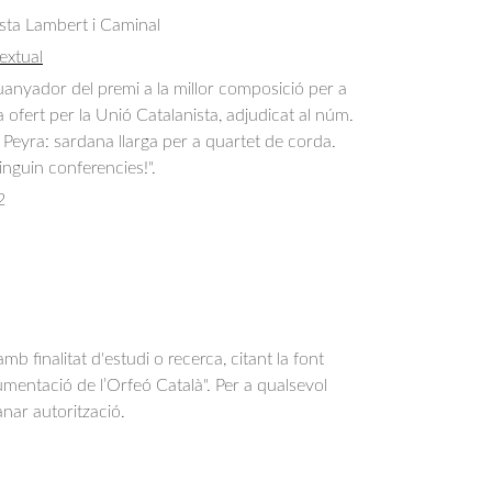
sta Lambert i Caminal
extual
anyador del premi a la millor composició per a 
 ofert per la Unió Catalanista, adjudicat al núm. 
a Peyra: sardana llarga per a quartet de corda. 
nguin conferencies!".
2
b finalitat d'estudi o recerca, citant la font
entació de l’Orfeó Català". Per a qualsevol
anar autorització.