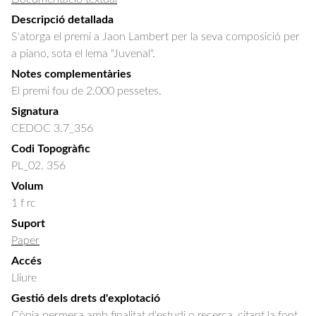
Descripció detallada
S'atorga el premi a Jaon Lambert per la seva composició per 
a piano, sota el lema "Juvenal".
Notes complementàries
El premi fou de 2.000 pessetes.
Signatura
CEDOC 3.7_356
Codi Topogràfic
PL_02. 356
Volum
1 f rc
Suport
Paper
Accés
Lliure
Gestió dels drets d'explotació
Còpia permesa amb finalitat d'estudi o recerca, citant la font