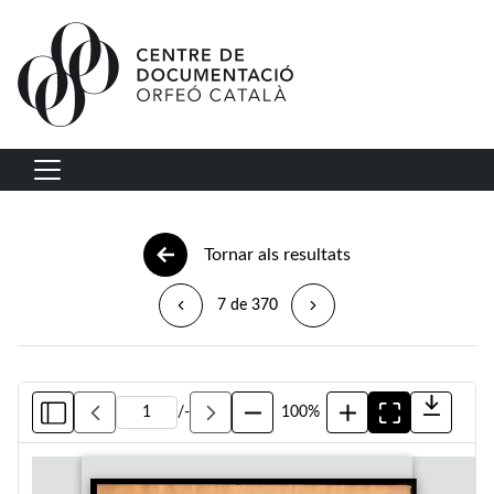
Vés al contingut
Navegació principal
Tornar als resultats
7 de 370
/
-
100%