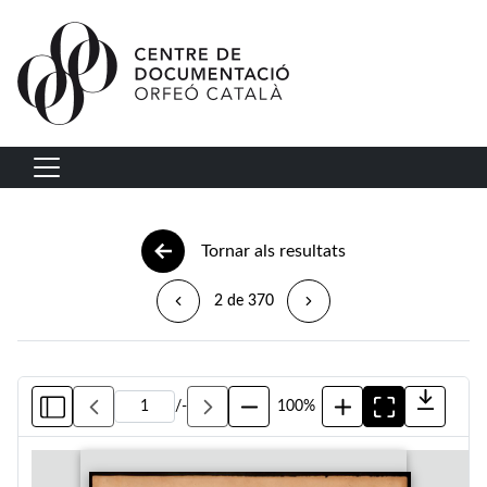
Vés al contingut
Navegació principal
Tornar als resultats
2 de 370
/
-
100%