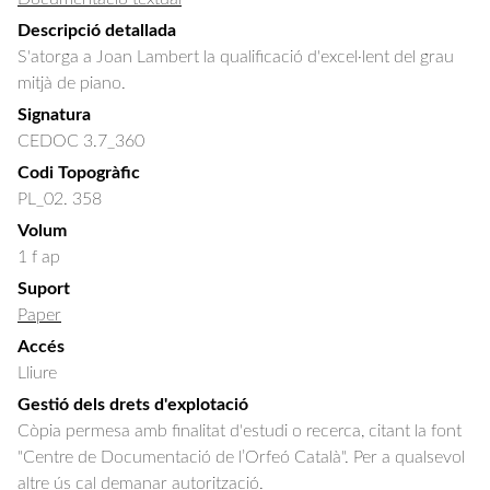
Descripció detallada
S'atorga a Joan Lambert la qualificació d'excel·lent del grau 
mitjà de piano.
Signatura
CEDOC 3.7_360
Codi Topogràfic
PL_02. 358
Volum
1 f ap
Suport
Paper
Accés
Lliure
Gestió dels drets d'explotació
Còpia permesa amb finalitat d'estudi o recerca, citant la font
"Centre de Documentació de l’Orfeó Català". Per a qualsevol
altre ús cal demanar autorització.