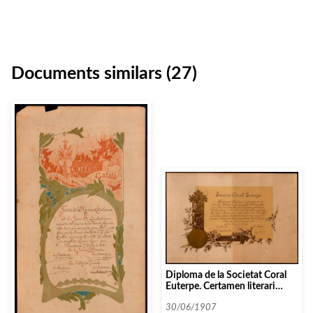
Documents similars (27)
Diploma de la Societat Coral
Euterpe. Certamen literari
sociològic per commemorà el
cinquantanari de la Societat
30/06/1907