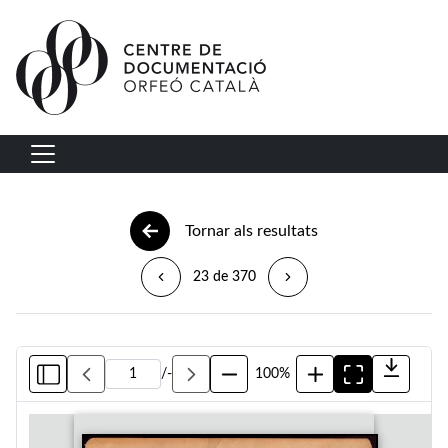
Vés al contingut
Navegació principal
Tornar als resultats
23 de 370
/
-
100%