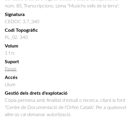
núm. 85, Transcripcions. Lema "Musichs vells de la terra".
Signatura
CEDOC 3.7_340
Codi Topogràfic
PL_02. 340
Volum
1 f rc
Suport
Paper
Accés
Lliure
Gestió dels drets d'explotació
Còpia permesa amb finalitat d'estudi o recerca, citant la font
"Centre de Documentació de l’Orfeó Català". Per a qualsevol
altre ús cal demanar autorització.