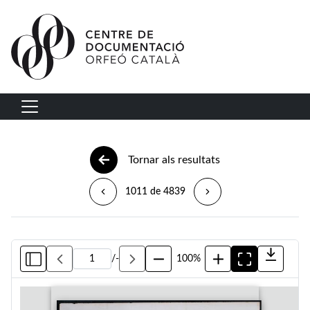
Vés al contingut
Navegació principal
Tornar als resultats
1011 de 4839
/
-
100%