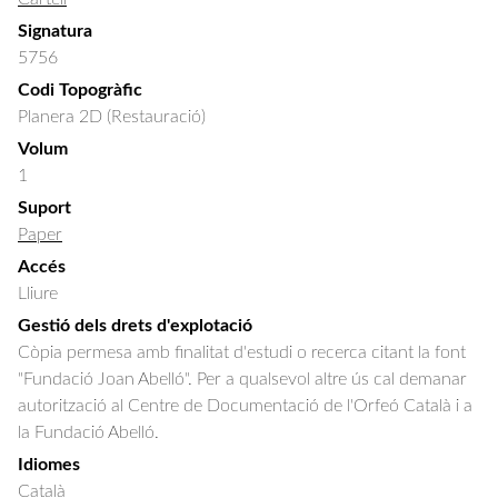
Signatura
5756
Codi Topogràfic
Planera 2D (Restauració)
Volum
1
Suport
Paper
Accés
Lliure
Gestió dels drets d'explotació
Còpia permesa amb finalitat d'estudi o recerca citant la font
"Fundació Joan Abelló". Per a qualsevol altre ús cal demanar
autorització al Centre de Documentació de l'Orfeó Català i a
la Fundació Abelló.
Idiomes
Català