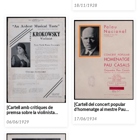
Vendrell al Palau de la Música
Catalana]
18/11/1928
[Cartell del concert popular
[Cartell amb crítiques de
d’homenatge al mestre Pau
premsa sobre la violinista
Casals al Palau Nacional del 17
Minna Krokowsky]
de juny de 1934]
17/06/1934
06/06/1929