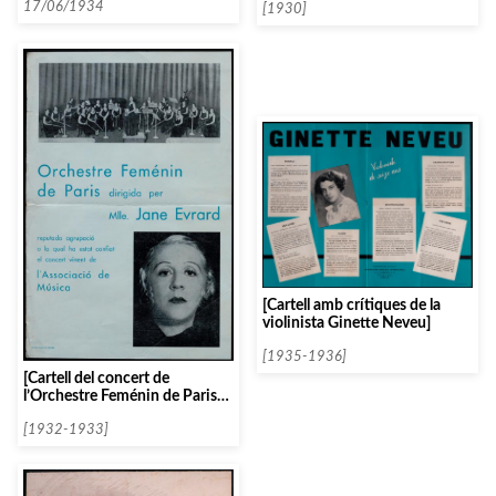
de juny de 1934]
17/06/1934
[1930]
[Cartell amb crítiques de la
violinista Ginette Neveu]
[1935-1936]
[Cartell del concert de
l’Orchestre Feménin de Paris
dirigit per Jane Evrard]
[1932-1933]