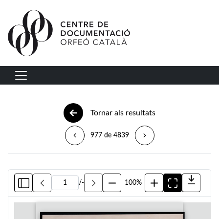
Vés al contingut
Navegació principal
Tornar als resultats
977 de 4839
/
-
100%