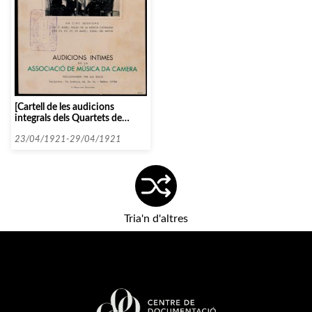
[Cartell de les audicions
integrals dels Quartets de
Corda de Beethoven pel Genzel
Quartett de Leipzic]
23/04/1921-29/04/1921
Tria'n d'altres