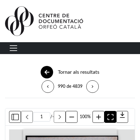
Vés al contingut
Navegació principal
Tornar als resultats
990 de 4839
/
-
100%