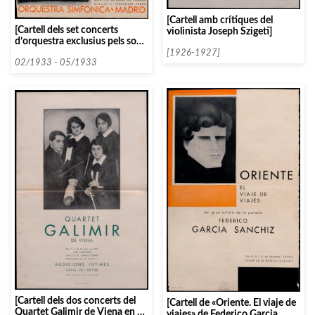
[Cartell amb crítiques del
[Cartell dels set concerts
violinista Joseph Szigeti]
d’orquestra exclusius pels socis
que l’Associació de Música da
[1926-1927]
Càmera va organitzar al Palau
02/1933 - 05/1933
de la Música Catalana el 1933]
[Cartell dels dos concerts del
[Cartell de «Oriente. El viaje de
Quartet Galimir de Viena en el
viajes» de Federico Garcia