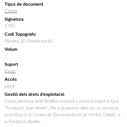
Tipus de document
Cartell
Signatura
5783
Codi Topogràfic
Planera 2D (Restauració)
Volum
1
Suport
Paper
Accés
Lliure
Gestió dels drets d'explotació
Còpia permesa amb finalitat d'estudi o recerca citant la font
"Fundació Joan Abelló". Per a qualsevol altre ús cal demanar
autorització al Centre de Documentació de l'Orfeó Català i a
la Fundació Abelló.