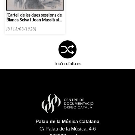
[Cartell de les dues sessions de
Blanca Selva i Joan Massià al
Palau de la Música Catalana, en
el marc dels Concerts Blaus,
[8 i 13/03/1928]
amb un disseny imprés
d’Opisso]
Tria'n d'altres
Palau de la Música Catalana
C/ Palau de la Música, 4-6