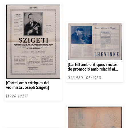
[Cartell amb crítiques i notes
de promoció amb relació al
pianista rus Josef Lhévinne]
01/1930 - 05/1930
[Cartell amb crítiques del
violinista Joseph Szigeti]
[1926-1927]