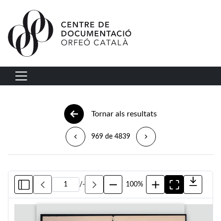
Vés al contingut
Navegació principal
Tornar als resultats
969 de 4839
/
-
100%