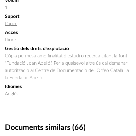
Volum
1
Suport
Paper
Accés
Lliure
Gestió dels drets d'explotació
Còpia permesa amb finalitat d'estudi o recerca citant la font
"Fundació Joan Abelló". Per a qualsevol altre ús cal demanar
autorització al Centre de Documentació de l'Orfeó Català i a
la Fundació Abelló.
Idiomes
Anglès
Documents similars (66)