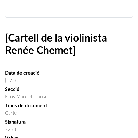
[Cartell de la violinista
Renée Chemet]
Data de creació
[1928]
Secció
Fons Manuel Clausells
Tipus de document
Cartell
Signatura
7233