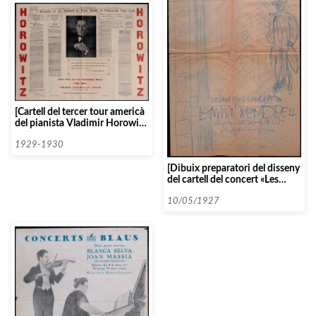
[Cartell del tercer tour americà
del pianista Vladimir Horowitz,
de l’any 1930]
1929-1930
[Dibuix preparatori del disseny
del cartell del concert «Les
nostres cançons» d’Emili
Vendrell al Palau de la Música
10/05/1927
Catalana]