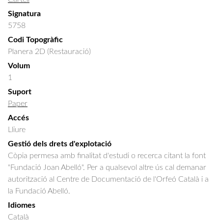
Signatura
5758
Codi Topogràfic
Planera 2D (Restauració)
Volum
1
Suport
Paper
Accés
Lliure
Gestió dels drets d'explotació
Còpia permesa amb finalitat d'estudi o recerca citant la font
"Fundació Joan Abelló". Per a qualsevol altre ús cal demanar
autorització al Centre de Documentació de l'Orfeó Català i a
la Fundació Abelló.
Idiomes
Català