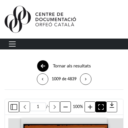
Vés al contingut
Navegació principal
Tornar als resultats
1009 de 4839
/
-
100%