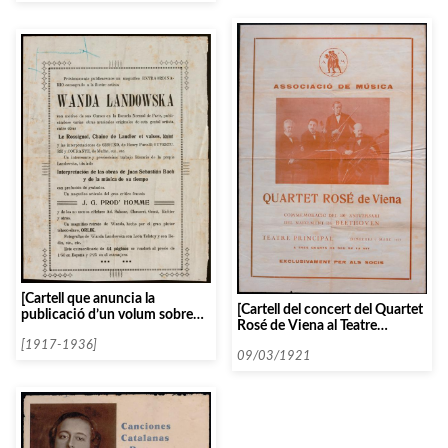
[Cartell que anuncia la
[Cartell del concert del Quartet
publicació d’un volum sobre
Rosé de Viena al Teatre
Wanda Landowska]
Principal, exclusiu pels socis, el
[1917-1936]
9 de març de 1921]
09/03/1921