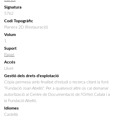
Signatura
5762
Codi Topogràfic
Planera 2D (Restauració)
Volum
1
Suport
Paper
Accés
Lliure
Gestió dels drets d'explotació
Còpia permesa amb finalitat d'estudi o recerca citant la font
"Fundació Joan Abelló". Per a qualsevol altre ús cal demanar
autorització al Centre de Documentació de l'Orfeó Català i a
la Fundació Abelló.
Idiomes
Castellà