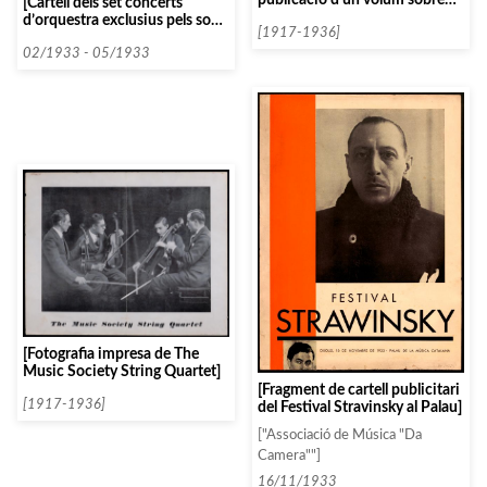
[Cartell dels set concerts
Wanda Landowska]
d’orquestra exclusius pels socis
[1917-1936]
que l’Associació de Música da
Càmera va organitzar al Palau
02/1933 - 05/1933
de la Música Catalana el 1933]
[Fotografia impresa de The
Music Society String Quartet]
[Fragment de cartell publicitari
[1917-1936]
del Festival Stravinsky al Palau]
["Associació de Música "Da
Camera""]
16/11/1933