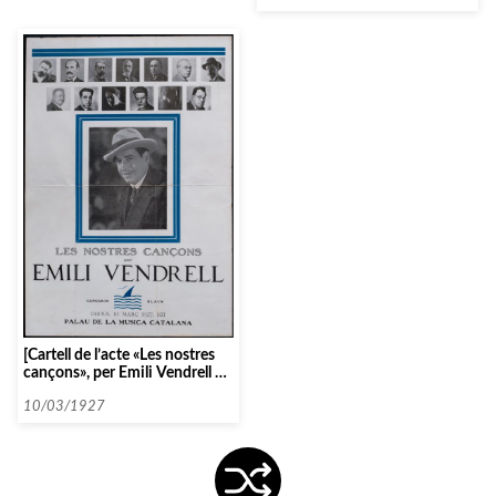
[Cartell de l’acte «Les nostres
cançons», per Emili Vendrell al
Palau de la Música Catalana el
1927]
10/03/1927