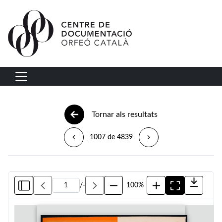
Vés al contingut
Navegació principal
Tornar als resultats
1007 de 4839
/
-
100%