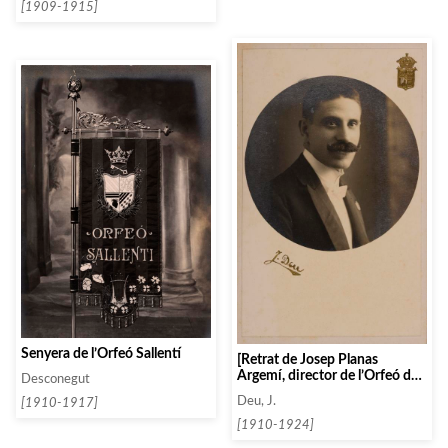
Llobregat]
[1909-1915]
Senyera de l’Orfeó Sallentí
[Retrat de Josep Planas
Argemí, director de l’Orfeó de
Desconegut
Sabadell]
Deu, J.
[1910-1917]
[1910-1924]