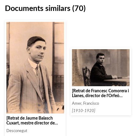
Documents similars (70)
[Retrat de Francesc Comorera i
Llanes, director de l’Orfeó
Cerverí de Cervera (Lleida)]
Amer, Francisco
[1910-1920]
[Retrat de Jaume Balasch
Cuxart, mestre director de
l’Orfeó del Patronat Obrer
Desconegut
Instructiu de Cornellà del