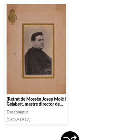
[Retrat de Mossèn Josep Molé i
Gelabert, mestre director de
l’Orfeó Mataroní]
Desconegut
[1910-1917]