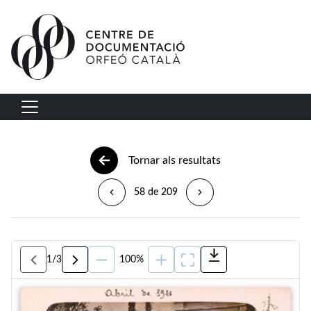
Vés al contingut
Navegació principal
Tornar als resultats
58 de 209
1
/
3
100%