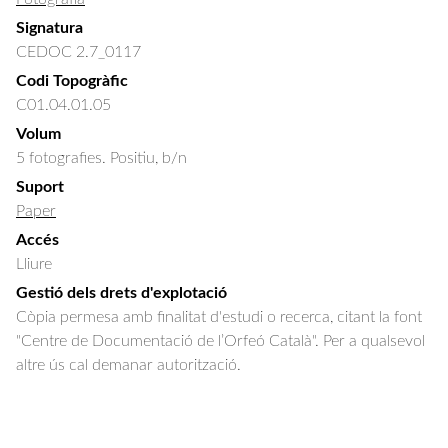
Signatura
CEDOC 2.7_0117
Codi Topogràfic
C01.04.01.05
Volum
5 fotografies. Positiu, b/n
Suport
Paper
Accés
Lliure
Gestió dels drets d'explotació
Còpia permesa amb finalitat d'estudi o recerca, citant la font
"Centre de Documentació de l’Orfeó Català". Per a qualsevol
altre ús cal demanar autorització.