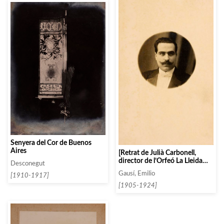
Senyera del Cor de Buenos
Aires
[Retrat de Julià Carbonell,
director de l’Orfeó La Lleida
Desconegut
Nova]
Gausí, Emilio
[1910-1917]
[1905-1924]