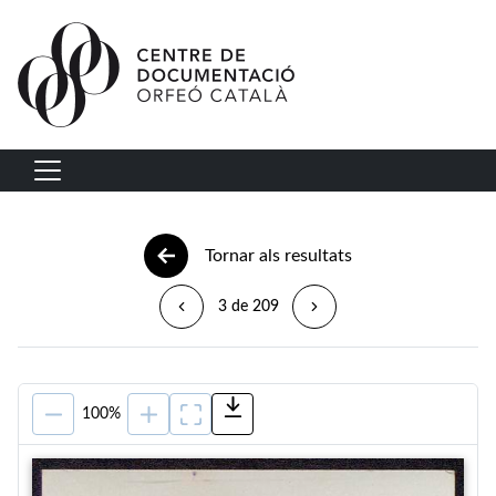
Vés al contingut
Navegació principal
Tornar als resultats
3 de 209
100%