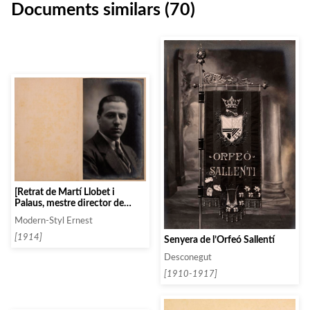
Documents similars (70)
[Retrat de Martí Llobet i
Palaus, mestre director de
l’Orfeó Granollerí]
Modern-Styl Ernest
[1914]
Senyera de l’Orfeó Sallentí
Desconegut
[1910-1917]