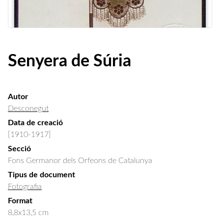
Senyera de Súria
Autor
Desconegut
Data de creació
[1910-1917]
Secció
Fons Germanor dels Orfeons de Catalunya
Tipus de document
Fotografia
Format
8,8x13,5 cm