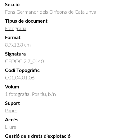
Secció
Fons Germanor dels Orfeons de Catalunya
Tipus de document
Fotografia
Format
8,7x13,8 cm
Signatura
CEDOC 2.7_0140
Codi Topogràfic
C01.04.01.06
Volum
1 fotografia. Positiu, b/n
Suport
Paper
Accés
Lliure
Gestió dels drets d'explotació