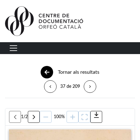
Vés al contingut
Navegació principal
Tornar als resultats
37 de 209
1
/
2
100%