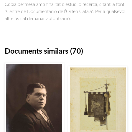
Còpia permesa amb finalitat d'estudi o recerca, citant la font
"Centre de Documentació de l’Orfeó Català". Per a qualsevol
altre ús cal demanar autorització.
Documents similars (70)