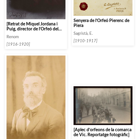
Senyera de l’Orfeó Pierenc de
[Retrat de Miquel Jordana i
Piera
Puig, director de l’Orfeó del
Noya d’Igualada]
Sagristà, E.
Renom
[1910-1917]
[1916-1920]
[Aplec d’orfeons de la comarca
de Vic. Reportatge fotogràfic]