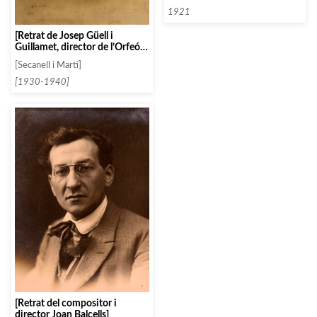
1921
[Retrat de Josep Güell i
Guillamet, director de l’Orfeó
Nova Tàrrega]
[Secanell i Martí]
[1930-1940]
[Retrat del compositor i
director Joan Balcells]