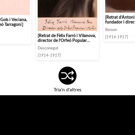
[Retrat d’Antoni 
 Gols i Veciana,
fundador i direc
feó Tarragoní]
Pompeia]
Renom
[Retrat de Fèlix Farró i Vilanova,
[1916-1917]
director de l’Orfeó Popular
Olotí]
Desconegut
[1914-1917]
Tria'n d'altres