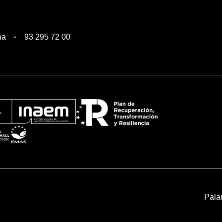
na
93 295 72 00
Pala