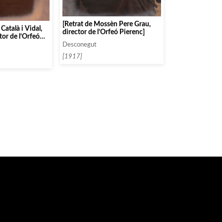
[Retrat de Mossèn Pere Grau,
Català i Vidal,
director de l’Orfeó Pierenc]
tor de l’Orfeó
Desconegut
[1917]