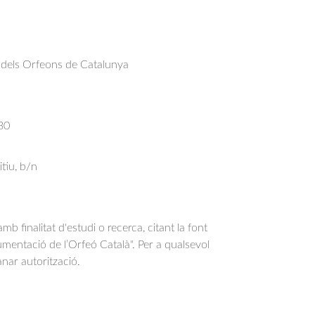
dels Orfeons de Catalunya
30
itiu, b/n
b finalitat d'estudi o recerca, citant la font
entació de l’Orfeó Català". Per a qualsevol
anar autorització.