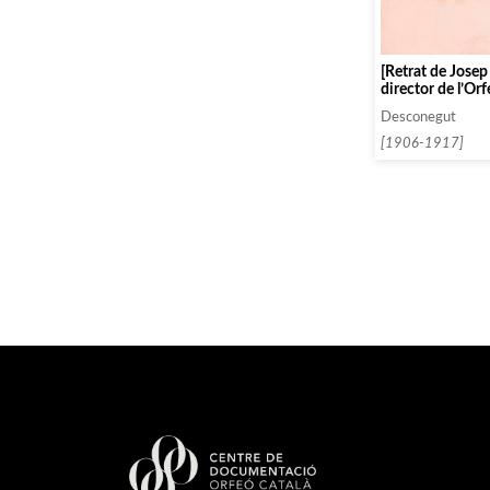
[Retrat de Josep
director de l’Or
Desconegut
[1906-1917]