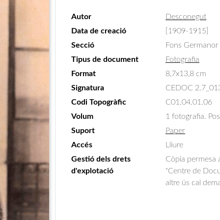
Autor
Desconegut
Data de creació
[1909-1915]
Secció
Fons Germanor 
Tipus de document
Fotografia
Format
8,7x13,8 cm
Signatura
CEDOC 2.7_01
Codi Topogràfic
C01.04.01.06
Volum
1 fotografia. Pos
Suport
Paper
Accés
Lliure
Gestió dels drets
Còpia permesa am
d'explotació
"Centre de Docum
altre ús cal dem