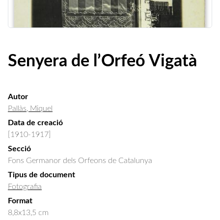
Senyera de l’Orfeó Vigatà
Autor
Pallàs, Miquel
Data de creació
[1910-1917]
Secció
Fons Germanor dels Orfeons de Catalunya
Tipus de document
Fotografia
Format
8,8x13,5 cm