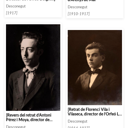
Desconegut
Desconegut
[1917]
[1910-1917]
[Retrat de Florenci Vila i
Vilaseca, director de l’Orfeó La
[Revers del retrat d’Antoni
Formiga de Castellbell]
Pérez i Moya, director de
Desconegut
l’Schola Cantorum de Sant
Desconegut