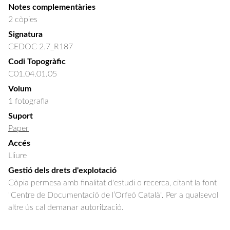
Notes complementàries
2 còpies
Signatura
CEDOC 2.7_R187
Codi Topogràfic
C01.04.01.05
Volum
1 fotografia
Suport
Paper
Accés
Lliure
Gestió dels drets d'explotació
Còpia permesa amb finalitat d'estudi o recerca, citant la font
"Centre de Documentació de l’Orfeó Català". Per a qualsevol
altre ús cal demanar autorització.