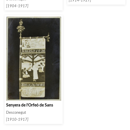
[1914-1927]
Miquel Arcàngel]
[1904-1917]
Senyera de l’Orfeó de Sans
Desconegut
[1910-1917]