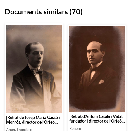
Documents similars (70)
[Retrat d’Antoni Català i Vidal,
[Retrat de Josep Maria Gassó i
fundador i director de l’Orfeó
Monrós, director de l’Orfeó
Pompeia]
Canigó de Barcelona]
Renom
Amer, Francisco