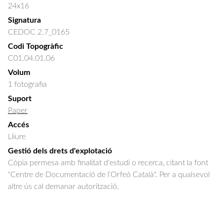
24x16
Signatura
CEDOC 2.7_0165
Codi Topogràfic
C01.04.01.06
Volum
1 fotografia
Suport
Paper
Accés
Lliure
Gestió dels drets d'explotació
Còpia permesa amb finalitat d'estudi o recerca, citant la font
"Centre de Documentació de l’Orfeó Català". Per a qualsevol
altre ús cal demanar autorització.