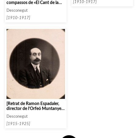
[1910-1917]
compassos de «El Cant de la
Senyera»
Desconegut
[1910-1917]
[Retrat de Ramon Espadaler,
director de l’Orfeó Muntanyec
de Sant Quirze de Besora]
Desconegut
[1915-1925]