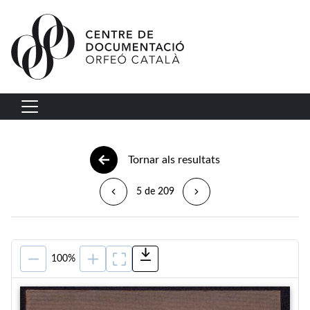
Vés al contingut
Navegació principal
Tornar als resultats
5 de 209
100%