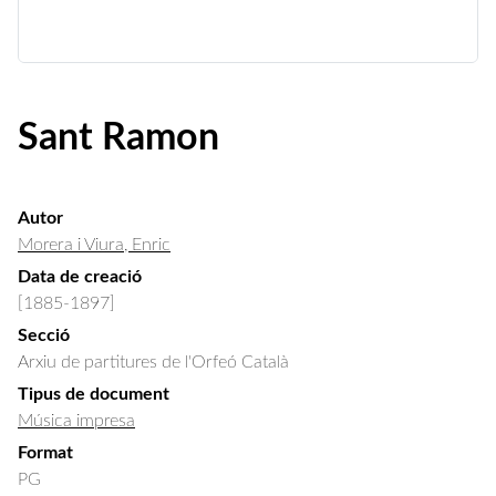
Sant Ramon
Autor
Morera i Viura, Enric
Data de creació
[1885-1897]
Secció
Arxiu de partitures de l'Orfeó Català
Tipus de document
Música impresa
Format
PG