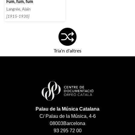
Fum, fum, fum
Langrée, Alain
[1915-1930]
Tria'n d'altres
Palau de la Música Catalana
C/ Palau de la Música, 4-6
08003
Barcelona
93 295 72 00