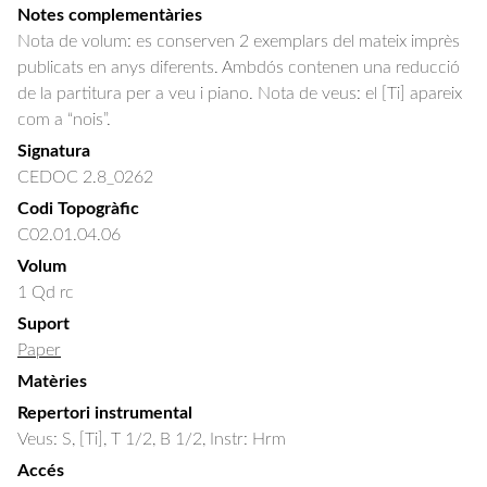
Notes complementàries
Nota de volum: es conserven 2 exemplars del mateix imprès
publicats en anys diferents. Ambdós contenen una reducció
de la partitura per a veu i piano. Nota de veus: el [Ti] apareix
com a “nois”.
Signatura
CEDOC 2.8_0262
Codi Topogràfic
C02.01.04.06
Volum
1 Qd rc
Suport
Paper
Matèries
Repertori instrumental
Veus: S, [Ti], T 1/2, B 1/2, Instr: Hrm
Accés