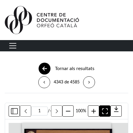
Vés al contingut
Navegació principal
Tornar als resultats
4343 de 4585
/
-
100%