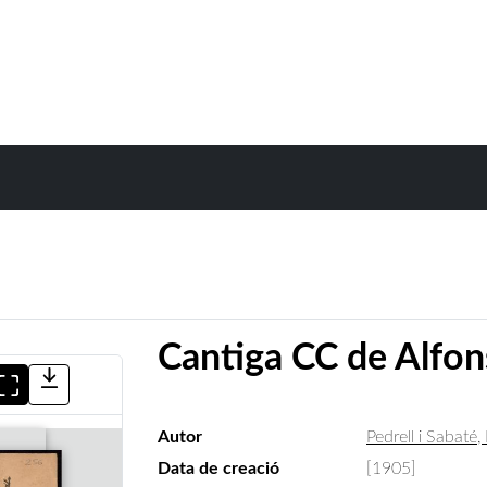
Cantiga CC de Alfon
Autor
Pedrell i Sabaté, 
Data de creació
[1905]