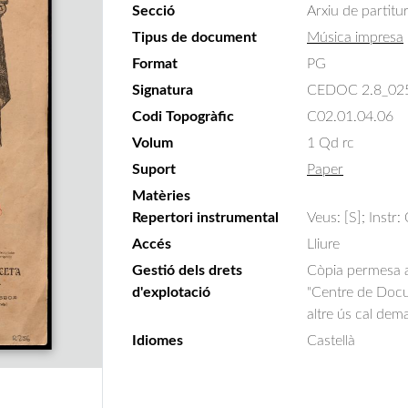
Secció
Arxiu de partitu
Tipus de document
Música impresa
Format
PG
Signatura
CEDOC 2.8_02
Codi Topogràfic
C02.01.04.06
Volum
1 Qd rc
Suport
Paper
Matèries
Repertori instrumental
Veus: [S]; Instr
Accés
Lliure
Gestió dels drets
Còpia permesa am
d'explotació
"Centre de Docum
altre ús cal dem
Idiomes
Castellà