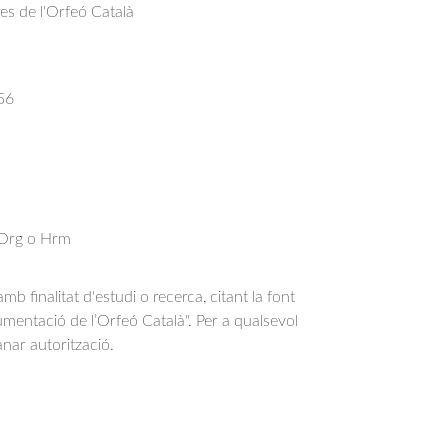
res de l'Orfeó Català
56
: Org o Hrm
b finalitat d'estudi o recerca, citant la font
entació de l’Orfeó Català". Per a qualsevol
anar autorització.