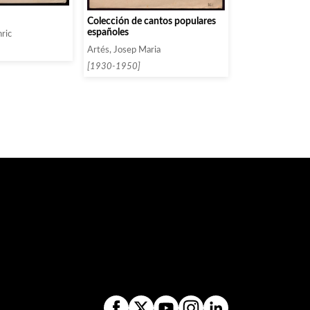
Colección de cantos populares
españoles
nric
Artés, Josep Maria
[1930-1950]