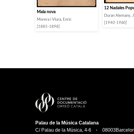
12 Nadales Popu
Mala nova
Duran Alemany, 
Morera i Viura, Enric
[1940-1960]
[1885-1898]
Palau de la Música Catalana
C/ Palau de la Música, 4-6
08003
Barcelo