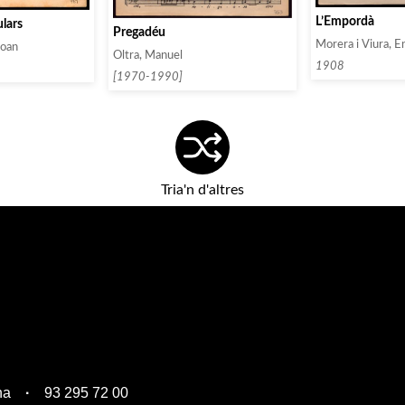
L’Empordà
lars
Pregadéu
Morera i Viura, E
Joan
Oltra, Manuel
1908
[1970-1990]
Tria'n d'altres
na
93 295 72 00