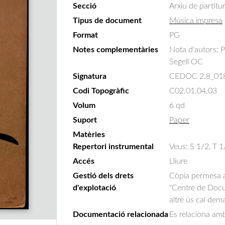
Secció
Arxiu de partitu
Tipus de document
Música impresa
Format
PG
Notes complementàries
Nota d'autors: 
Segell OC
Signatura
CEDOC 2.8_01
Codi Topogràfic
C02.01.04.03
Volum
6 qd
Suport
Paper
Matèries
Repertori instrumental
Veus: S 1/2, T 1/
Accés
Lliure
Gestió dels drets
Còpia permesa am
d'explotació
"Centre de Docum
altre ús cal dem
Documentació relacionada
Es relaciona amb 