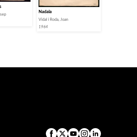
s
Nadala
osep
Vidal i Roda, Joan
1964