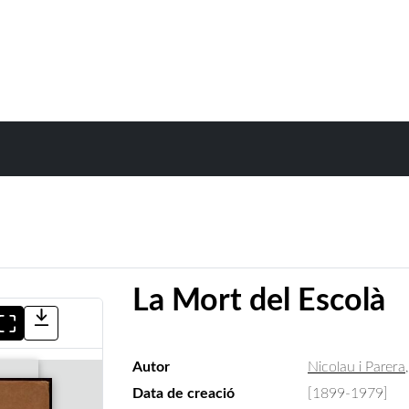
La Mort del Escolà
Autor
Nicolau i Parera
Data de creació
[1899-1979]