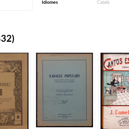
Idiomes
Català
832)