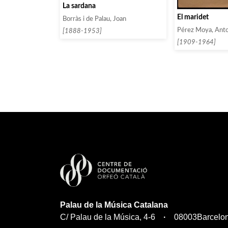
La sardana
El maridet
Borràs i de Palau, Joan
Pérez Moya, Anto
[1888-1953]
[1909-1964]
Palau de la Música Catalana
C/ Palau de la Música, 4-6
08003
Barcelo