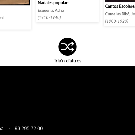
Nadales populars
Cantos Escolare
Esquerrà, Adrià
Cumellas Ribó, J
ni
[1910-1940]
[1900-1920]
Tria'n d'altres
na
93 295 72 00