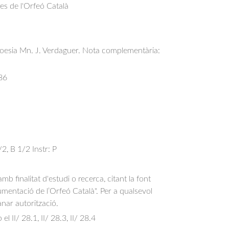
res de l'Orfeó Català
Poesia Mn. J. Verdaguer. Nota complementària:
86
2, B 1/2 Instr: P
b finalitat d'estudi o recerca, citant la font
entació de l’Orfeó Català". Per a qualsevol
anar autorització.
el II/ 28.1, II/ 28.3, II/ 28.4