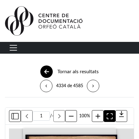
Vés al contingut
Navegació principal
Tornar als resultats
4334 de 4585
/
-
100%