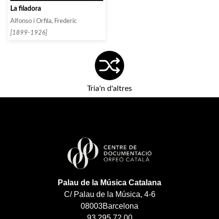
La filadora
Alfonso i Orfila, Frederic
[1899-1926]
Tria'n d'altres
Palau de la Música Catalana
C/ Palau de la Música, 4-6
08003
Barcelona
93 295 72 00