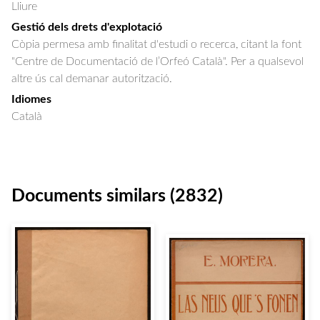
Lliure
Gestió dels drets d'explotació
Còpia permesa amb finalitat d'estudi o recerca, citant la font
"Centre de Documentació de l’Orfeó Català". Per a qualsevol
altre ús cal demanar autorització.
Idiomes
Català
Documents similars (2832)