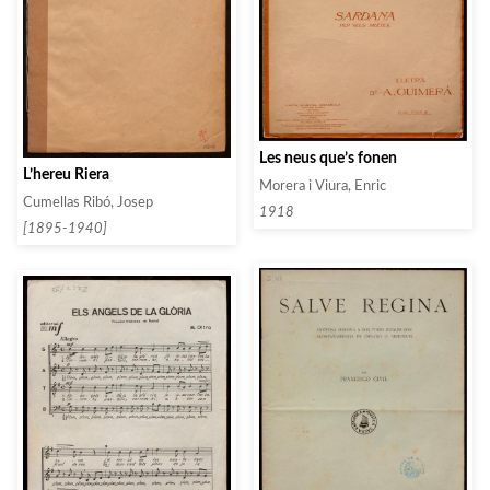
Les neus que’s fonen
L’hereu Riera
Morera i Viura, Enric
Cumellas Ribó, Josep
1918
[1895-1940]