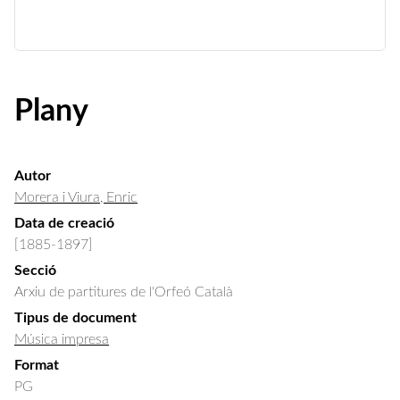
Plany
Autor
Morera i Viura, Enric
Data de creació
[1885-1897]
Secció
Arxiu de partitures de l'Orfeó Català
Tipus de document
Música impresa
Format
PG