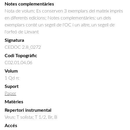
Notes complementàries
Nota de volum: Es conserven 3 exemplars del mateix imprès
en diferents edicions; Notes complementàries: un dels
exemplars conté un segell de l'OC i un altre, un segell de
l'orfeó de Llevant
Signatura
CEDOC 2.8_0272
Codi Topogràfic
C02.01.04.06
Volum
1 Qd rc
Suport
Paper
Matèries
Repertori instrumental
Veus: T solista; T 1/2, Br, B
Accés