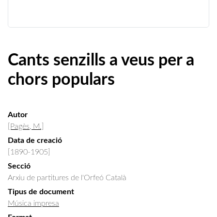
Cants senzills a veus per a
chors populars
Autor
[Pagès, M.]
Data de creació
[1890-1905]
Secció
Arxiu de partitures de l'Orfeó Català
Tipus de document
Música impresa