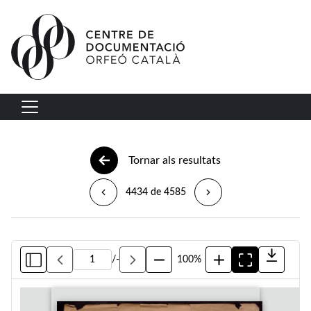
Vés al contingut
Navegació principal
Tornar als resultats
4434 de 4585
/
-
100%