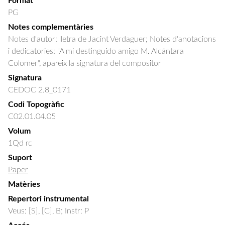
Format
PG
Notes complementàries
Notes d'autor: lletra de Jacint Verdaguer; Notes d'anotacions
i dedicatories: "A mi destinguido amigo M. Alcántara
Colomer", apareix la signatura del compositor
Signatura
CEDOC 2.8_0171
Codi Topogràfic
C02.01.04.05
Volum
1Qd rc
Suport
Paper
Matèries
Repertori instrumental
Veus: [S], [C], B; Instr: P