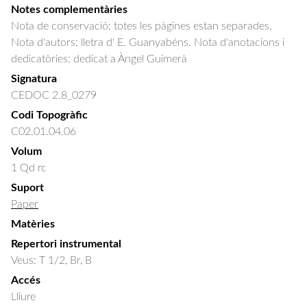
Notes complementàries
Nota de conservació: totes les pàgines estan separades.
Nota d'autors: lletra d' E. Guanyabéns. Nota d'anotacions i
dedicatòries: dedicat a Àngel Guimerà
Signatura
CEDOC 2.8_0279
Codi Topogràfic
C02.01.04.06
Volum
1 Qd rc
Suport
Paper
Matèries
Repertori instrumental
Veus: T 1/2, Br, B
Accés
Lliure