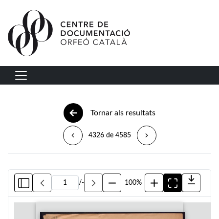
Vés al contingut
Navegació principal
Tornar als resultats
4326 de 4585
/
-
100%