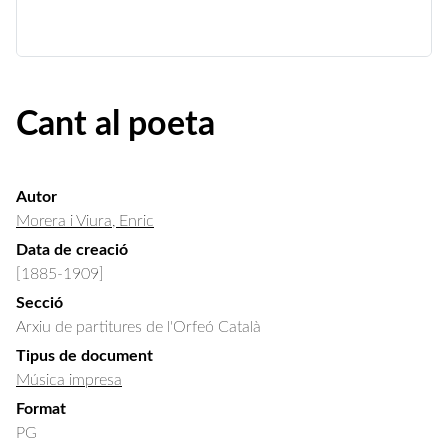
Cant al poeta
Autor
Morera i Viura, Enric
Data de creació
[1885-1909]
Secció
Arxiu de partitures de l'Orfeó Català
Tipus de document
Música impresa
Format
PG