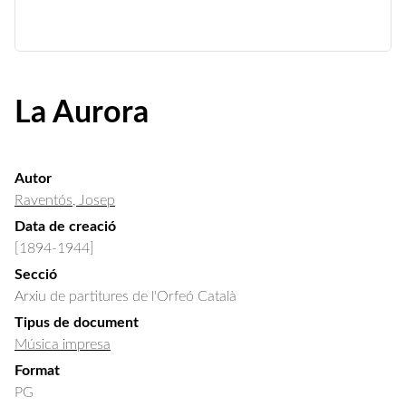
La Aurora
Autor
Raventós, Josep
Data de creació
[1894-1944]
Secció
Arxiu de partitures de l'Orfeó Català
Tipus de document
Música impresa
Format
PG