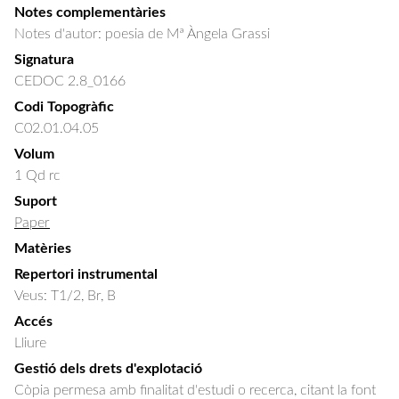
Notes complementàries
Notes d'autor: poesia de Mª Àngela Grassi
Signatura
CEDOC 2.8_0166
Codi Topogràfic
C02.01.04.05
Volum
1 Qd rc
Suport
Paper
Matèries
Repertori instrumental
Veus: T1/2, Br, B
Accés
Lliure
Gestió dels drets d'explotació
Còpia permesa amb finalitat d'estudi o recerca, citant la font