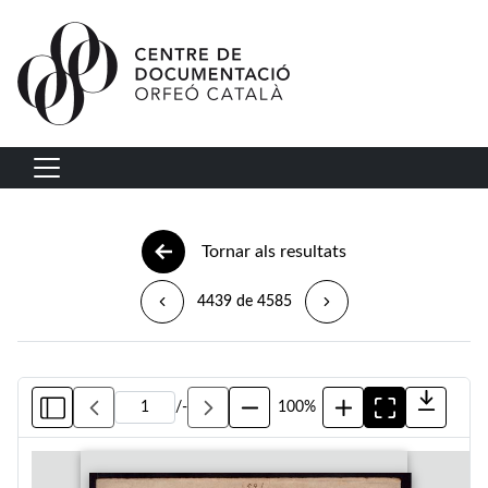
Vés al contingut
Navegació principal
Tornar als resultats
4439 de 4585
/
-
100%