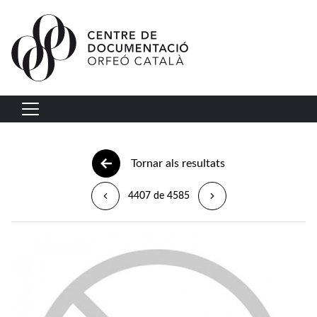
Vés al contingut
Navegació principal
Tornar als resultats
4407 de 4585