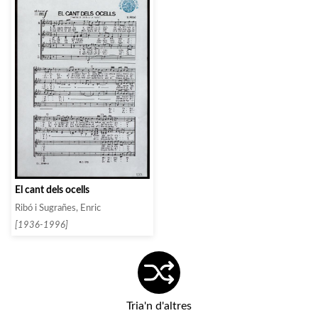
El cant dels ocells
Ribó i Sugrañes, Enric
[1936-1996]
Tria'n d'altres