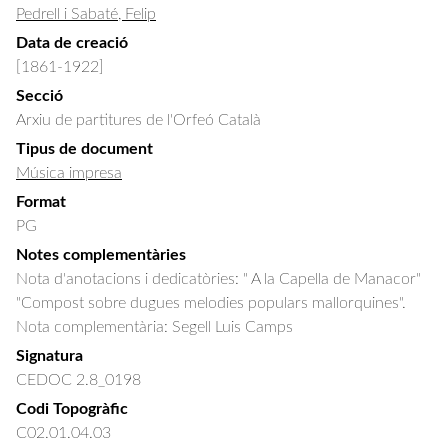
Pedrell i Sabaté, Felip
Data de creació
[1861-1922]
Secció
Arxiu de partitures de l'Orfeó Català
Tipus de document
Música impresa
Format
PG
Notes complementàries
Nota d'anotacions i dedicatòries: " A la Capella de Manacor"
"Compost sobre dugues melodies populars mallorquines".
Nota complementària: Segell Luis Camps
Signatura
CEDOC 2.8_0198
Codi Topogràfic
C02.01.04.03