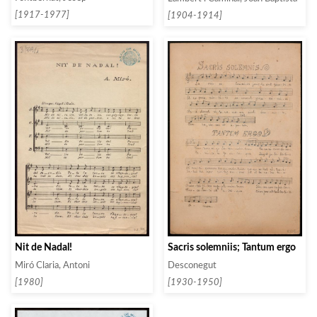
[1917-1977]
[1904-1914]
Sacris solemniis; Tantum ergo
Nit de Nadal!
Desconegut
Miró Claria, Antoni
[1930-1950]
[1980]