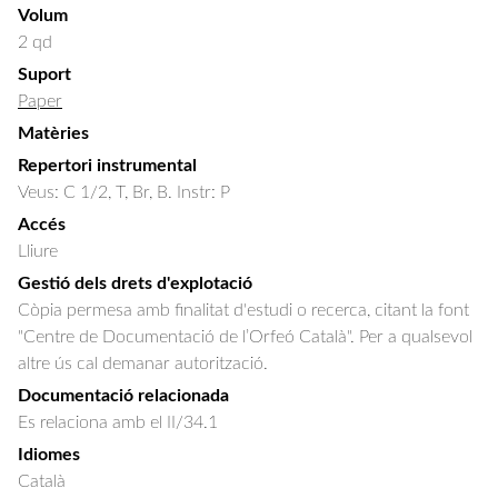
Volum
2 qd
Suport
Paper
Matèries
Repertori instrumental
Veus: C 1/2, T, Br, B. Instr: P
Accés
Lliure
Gestió dels drets d'explotació
Còpia permesa amb finalitat d'estudi o recerca, citant la font
"Centre de Documentació de l’Orfeó Català". Per a qualsevol
altre ús cal demanar autorització.
Documentació relacionada
Es relaciona amb el II/34.1
Idiomes
Català