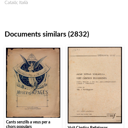
Català; Italià
Documents similars (2832)
Cants senzills a veus per a
chors populars
Vuit Càntics Religiosos