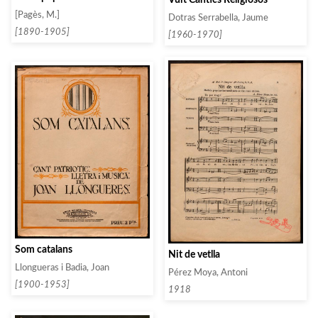
[Pagès, M.]
Dotras Serrabella, Jaume
[1890-1905]
[1960-1970]
Som catalans
Nit de vetlla
Llongueras i Badia, Joan
Pérez Moya, Antoni
[1900-1953]
1918