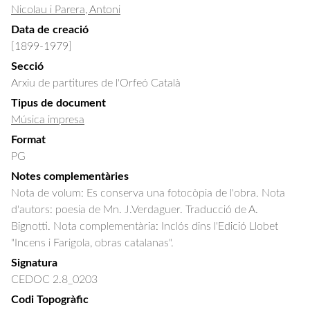
Nicolau i Parera, Antoni
Data de creació
[1899-1979]
Secció
Arxiu de partitures de l'Orfeó Català
Tipus de document
Música impresa
Format
PG
Notes complementàries
Nota de volum: Es conserva una fotocòpia de l'obra. Nota
d'autors: poesia de Mn. J.Verdaguer. Traducció de A.
Bignotti. Nota complementària: Inclós dins l'Edició Llobet
"Incens i Farigola, obras catalanas".
Signatura
CEDOC 2.8_0203
Codi Topogràfic