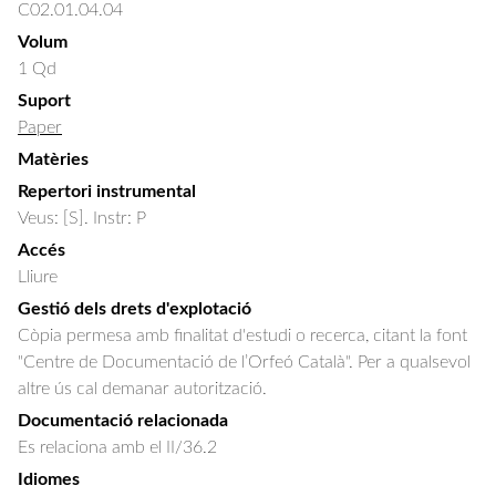
C02.01.04.04
Volum
1 Qd
Suport
Paper
Matèries
Repertori instrumental
Veus: [S]. Instr: P
Accés
Lliure
Gestió dels drets d'explotació
Còpia permesa amb finalitat d'estudi o recerca, citant la font
"Centre de Documentació de l’Orfeó Català". Per a qualsevol
altre ús cal demanar autorització.
Documentació relacionada
Es relaciona amb el II/36.2
Idiomes