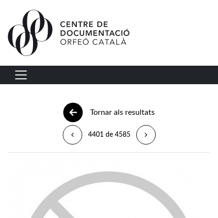
Vés al contingut
Navegació principal
Tornar als resultats
4401 de 4585