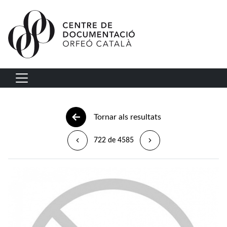
Vés al contingut
Navegació principal
Tornar als resultats
722 de 4585