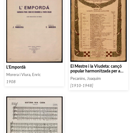
El Mestre i la Viudeta: cançó
L’Empordà
popular harmonitzada per a
Morera i Viura, Enric
chor a quatre veus mixtes
Pecanins, Joaquim
1908
[1910-1948]