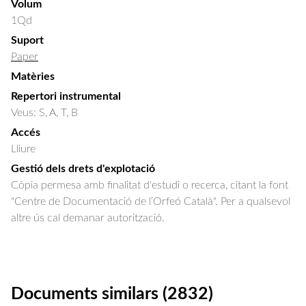
Volum
1Qd
Suport
Paper
Matèries
Repertori instrumental
Veus: S, A, T, B
Accés
Lliure
Gestió dels drets d'explotació
Còpia permesa amb finalitat d'estudi o recerca, citant la font
"Centre de Documentació de l’Orfeó Català". Per a qualsevol
altre ús cal demanar autorització.
Documents similars (2832)