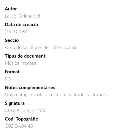
Autor
Lasso, Orlando di
Data de creació
[1910-1930]
Secció
Arxiu de partitures de l'Orfeó Català
Tipus de document
Música impresa
Format
PG
Notes complementàries
Nota complementaria: el text està traduït al francès
Signatura
CEDOC 2.8_1419.3
Codi Topogràfic
C02.04.04.45