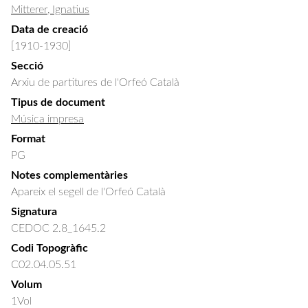
Mitterer, Ignatius
Data de creació
[1910-1930]
Secció
Arxiu de partitures de l'Orfeó Català
Tipus de document
Música impresa
Format
PG
Notes complementàries
Apareix el segell de l'Orfeó Català
Signatura
CEDOC 2.8_1645.2
Codi Topogràfic
C02.04.05.51
Volum
1Vol