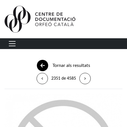
Vés al contingut
Navegació principal
Tornar als resultats
2351 de 4585