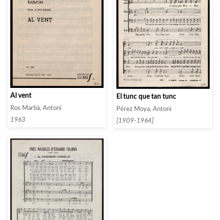
Al vent
El tunc que tan tunc
Ros Marbà, Antoni
Pérez Moya, Antoni
1963
[1909-1964]