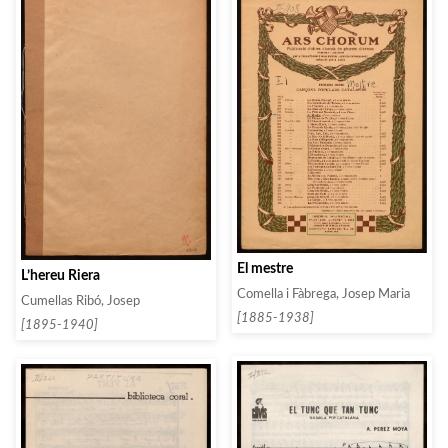
El mestre
L’hereu Riera
Comella i Fàbrega, Josep Maria
Cumellas Ribó, Josep
[1885-1938]
[1895-1940]