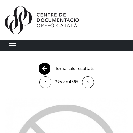
Vés al contingut
Navegació principal
Tornar als resultats
296 de 4585