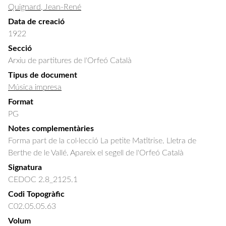
Quignard, Jean-René
Data de creació
1922
Secció
Arxiu de partitures de l'Orfeó Català
Tipus de document
Música impresa
Format
PG
Notes complementàries
Forma part de la col·lecció La petite Matîtrise. Lletra de
Berthe de le Vallé. Apareix el segell de l'Orfeó Català
Signatura
CEDOC 2.8_2125.1
Codi Topogràfic
C02.05.05.63
Volum