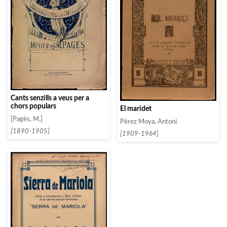
Cants senzills a veus per a
chors populars
El maridet
[Pagès, M.]
Pérez Moya, Antoni
[1890-1905]
[1909-1964]