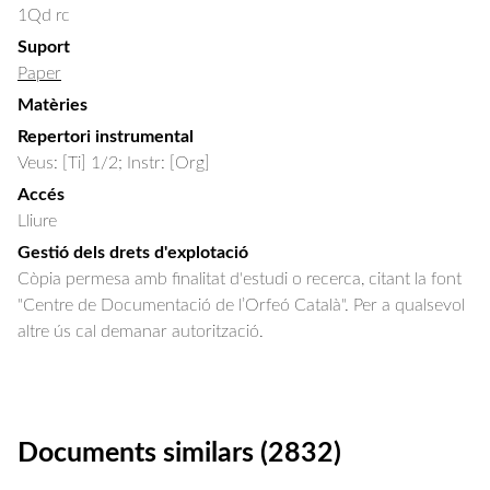
1Qd rc
Suport
Paper
Matèries
Repertori instrumental
Veus: [Ti] 1/2; Instr: [Org]
Accés
Lliure
Gestió dels drets d'explotació
Còpia permesa amb finalitat d'estudi o recerca, citant la font
"Centre de Documentació de l’Orfeó Català". Per a qualsevol
altre ús cal demanar autorització.
Documents similars (2832)