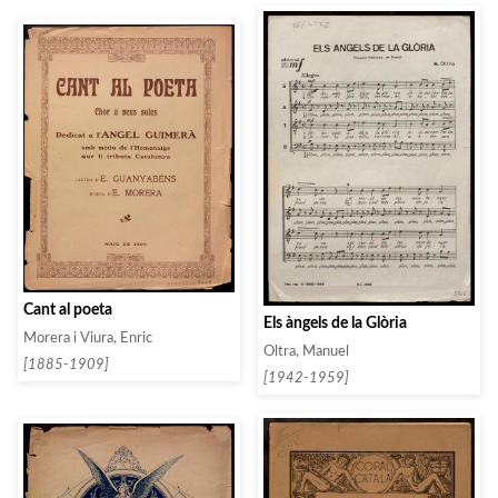
Cant al poeta
Els àngels de la Glòria
Morera i Viura, Enric
Oltra, Manuel
[1885-1909]
[1942-1959]