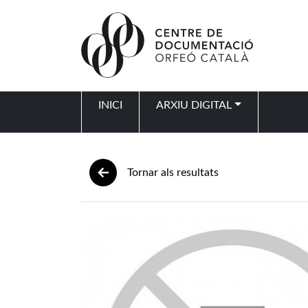
Vés al contingut
INICI
ARXIU DIGITAL
Navegació principal
Tornar als resultats