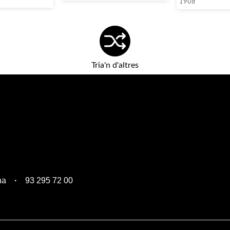
1908
Tria'n d'altres
na
93 295 72 00