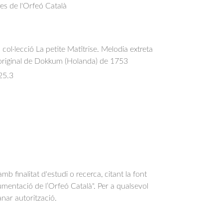
res de l'Orfeó Català
 col·lecció La petite Matîtrise. Melodia extreta
original de Dokkum (Holanda) de 1753
25.3
b finalitat d'estudi o recerca, citant la font
entació de l’Orfeó Català". Per a qualsevol
anar autorització.