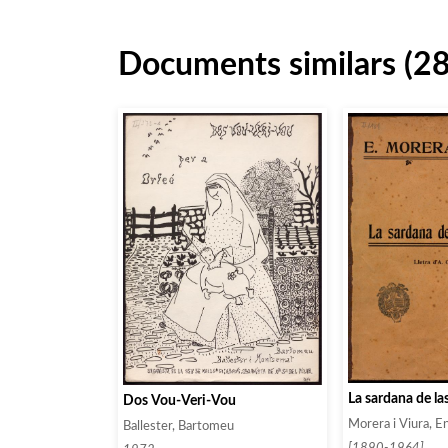
Documents similars (2
La sardana de la
Dos Vou-Veri-Vou
Morera i Viura, En
Ballester, Bartomeu
[1890-1964]