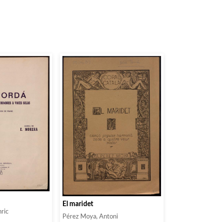
El maridet
nric
Pérez Moya, Antoni