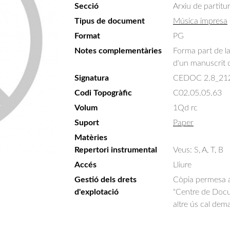
Secció
Arxiu de partitu
Tipus de document
Música impresa
Format
PG
Notes complementàries
Forma part de la
d'un manuscrit 
Signatura
CEDOC 2.8_21
Codi Topogràfic
C02.05.05.63
Volum
1Qd rc
Suport
Paper
Matèries
Repertori instrumental
Veus: S, A, T, B
Accés
Lliure
Gestió dels drets
Còpia permesa am
d'explotació
"Centre de Docum
altre ús cal dem