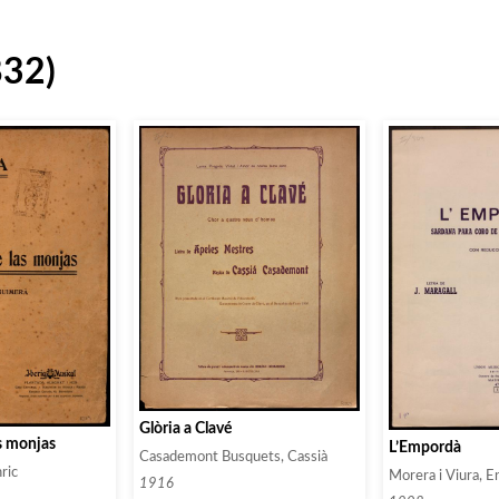
832)
Glòria a Clavé
s monjas
L’Empordà
Casademont Busquets, Cassià
ric
Morera i Viura, E
1916