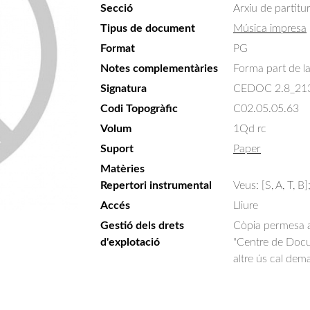
Secció
Arxiu de partitu
Tipus de document
Música impresa
Format
PG
Notes complementàries
Forma part de la 
Signatura
CEDOC 2.8_21
Codi Topogràfic
C02.05.05.63
Volum
1Qd rc
Suport
Paper
Matèries
Repertori instrumental
Veus: [S, A, T, B]
Accés
Lliure
Gestió dels drets
Còpia permesa am
d'explotació
"Centre de Docum
altre ús cal dem