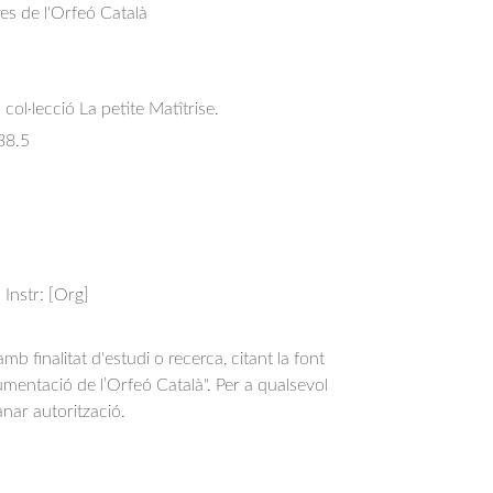
res de l'Orfeó Català
col·lecció La petite Matîtrise.
38.5
; Instr: [Org]
b finalitat d'estudi o recerca, citant la font
entació de l’Orfeó Català". Per a qualsevol
anar autorització.