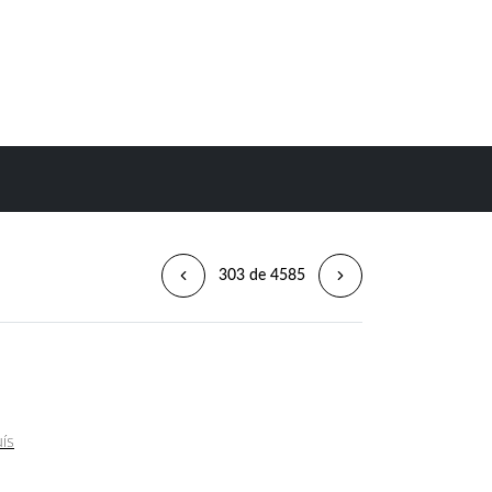
303 de 4585
uís