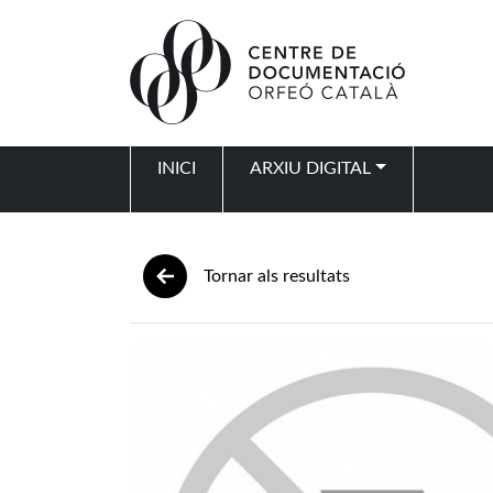
Vés al contingut
INICI
ARXIU DIGITAL
Navegació principal
Tornar als resultats