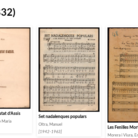
832)
utat d’Assís
Set nadalenques populars
p Maria
Oltra, Manuel
Les Fenilles Mor
[1942-1963]
Morera i Viura, E