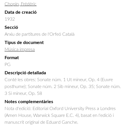
Chopin, Frédéric
Data de creació
1932
Secció
Arxiu de partitures de l'Orfeó Català
Tipus de document
Música impresa
Format
PG
Descripció detallada
Conté les obres: Sonate núm. 1 Ut mineur, Op. 4 (Euvre 
posthume); Sonate núm. 2 Sib mineur, Op. 35; Sonate núm. 
3 Si mineur, Op. 58
Notes complementàries
Nota d'edició: Editorial Oxford University Press a Londres
(Amen House, Warwick Square E.C. 4), basat en l'edició i
manuscrit original de Eduard Ganche.