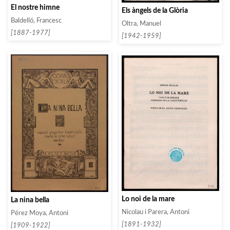
El nostre himne
Els àngels de la Glòria
Baldelló, Francesc
Oltra, Manuel
[1887-1977]
[1942-1959]
Lo noi de la mare
La nina bella
Nicolau i Parera, Antoni
Pérez Moya, Antoni
[1891-1932]
[1909-1922]