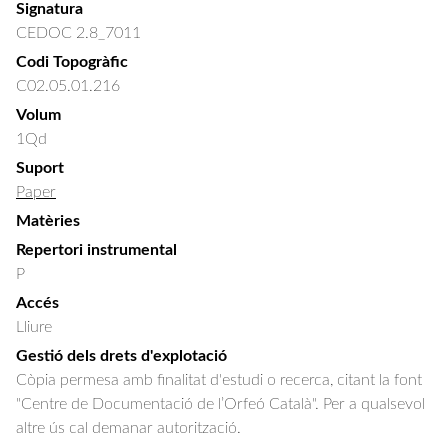
Signatura
CEDOC 2.8_7011
Codi Topogràfic
C02.05.01.216
Volum
1Qd
Suport
Paper
Matèries
Repertori instrumental
P
Accés
Lliure
Gestió dels drets d'explotació
Còpia permesa amb finalitat d'estudi o recerca, citant la font
"Centre de Documentació de l’Orfeó Català". Per a qualsevol
altre ús cal demanar autorització.