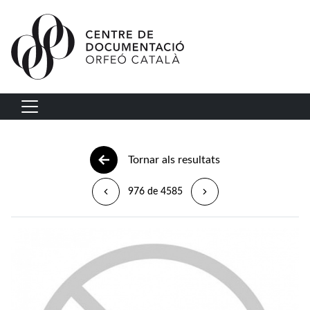
Vés al contingut
Navegació principal
Tornar als resultats
976 de 4585