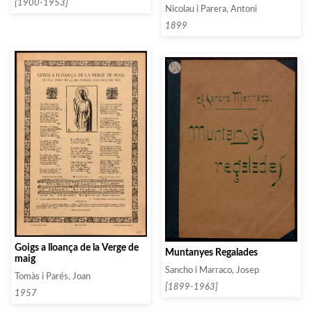
Music. In the Monastery of
[1900-1953]
Nicolau i Parera, Antoni
Montserrat (La Mort del
Escolá)
1899
Goigs a lloança de la Verge de
Muntanyes Regalades
maig
Sancho i Marraco, Josep
Tomàs i Parés, Joan
[1899-1963]
1957