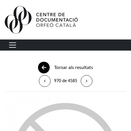
Vés al contingut
Navegació principal
Tornar als resultats
970 de 4585