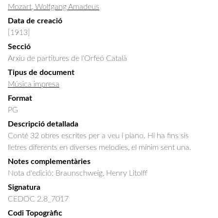
Mozart, Wolfgang Amadeus
Data de creació
[1913]
Secció
Arxiu de partitures de l'Orfeó Català
Tipus de document
Música impresa
Format
PG
Descripció detallada
Conté 32 obres escrites per a veu i piano. Hi ha fins sis 
lletres diferents en diverses melodies, el mínim sent una.
Notes complementàries
Nota d'edició: Braunschweig, Henry Litolff
Signatura
CEDOC 2.8_7017
Codi Topogràfic