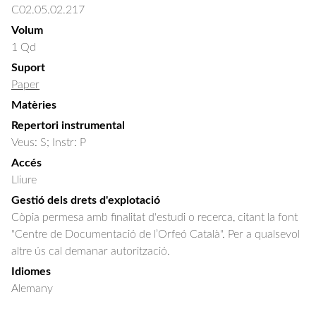
C02.05.02.217
Volum
1 Qd
Suport
Paper
Matèries
Repertori instrumental
Veus: S; Instr: P
Accés
Lliure
Gestió dels drets d'explotació
Còpia permesa amb finalitat d'estudi o recerca, citant la font
"Centre de Documentació de l’Orfeó Català". Per a qualsevol
altre ús cal demanar autorització.
Idiomes
Alemany