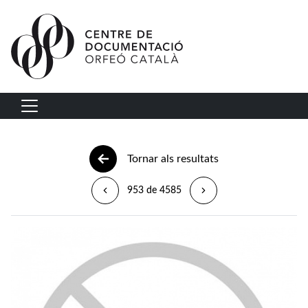
Vés al contingut
Navegació principal
Tornar als resultats
953 de 4585