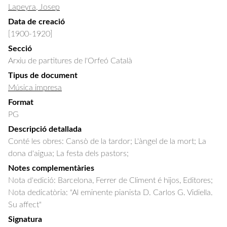
Lapeyra, Josep
Data de creació
[1900-1920]
Secció
Arxiu de partitures de l'Orfeó Català
Tipus de document
Música impresa
Format
PG
Descripció detallada
Conté les obres: Cansò de la tardor; L'àngel de la mort; La 
dona d'aigua; La festa dels pastors;
Notes complementàries
Nota d'edició: Barcelona, Ferrer de Climent é hijos, Editores;
Nota dedicatòria: "Al eminente pianista D. Carlos G. Vidiella.
Su affect"
Signatura