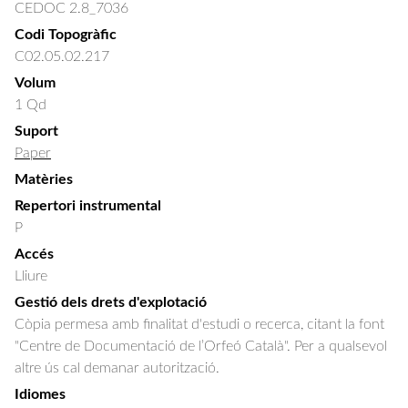
CEDOC 2.8_7036
Codi Topogràfic
C02.05.02.217
Volum
1 Qd
Suport
Paper
Matèries
Repertori instrumental
P
Accés
Lliure
Gestió dels drets d'explotació
Còpia permesa amb finalitat d'estudi o recerca, citant la font
"Centre de Documentació de l’Orfeó Català". Per a qualsevol
altre ús cal demanar autorització.
Idiomes