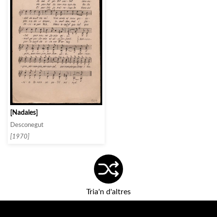
[Nadales]
Desconegut
[1970]
Tria'n d'altres