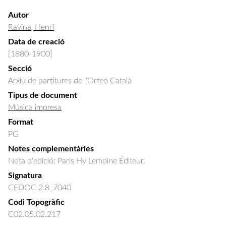
Autor
Ravina, Henri
Data de creació
[1880-1900]
Secció
Arxiu de partitures de l'Orfeó Català
Tipus de document
Música impresa
Format
PG
Notes complementàries
Nota d'edició: Paris Hy Lemoine Éditeur.
Signatura
CEDOC 2.8_7040
Codi Topogràfic
C02.05.02.217