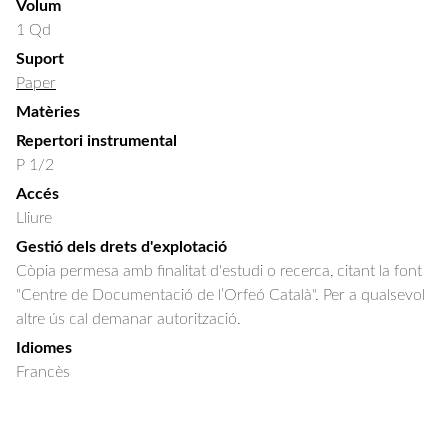
Volum
1 Qd
Suport
Paper
Matèries
Repertori instrumental
P 1/2
Accés
Lliure
Gestió dels drets d'explotació
Còpia permesa amb finalitat d'estudi o recerca, citant la font
"Centre de Documentació de l’Orfeó Català". Per a qualsevol
altre ús cal demanar autorització.
Idiomes
Francès