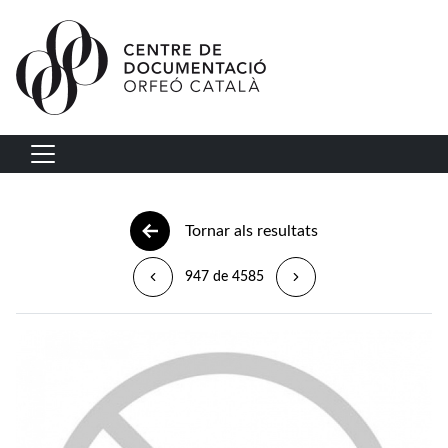
Vés al contingut
Navegació principal
Tornar als resultats
947 de 4585