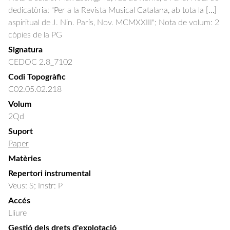
dedicatòria: "Per a la Revista Musical Catalana, ab tota la […]
aspiritual de J. Nin. París, Nov. MCMXXIII"; Nota de volum: 2
còpies de la PG
Signatura
CEDOC 2.8_7102
Codi Topogràfic
C02.05.02.218
Volum
2Qd
Suport
Paper
Matèries
Repertori instrumental
Veus: S; Instr: P
Accés
Lliure
Gestió dels drets d'explotació