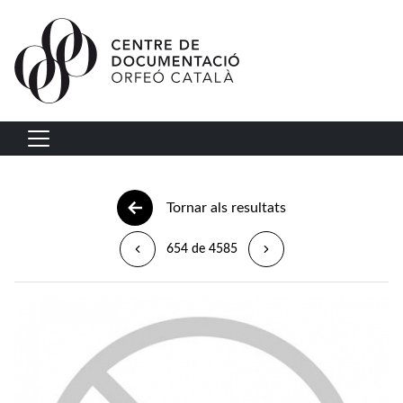
Vés al contingut
Navegació principal
Tornar als resultats
654 de 4585