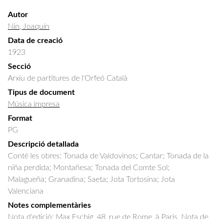
Autor
Nin, Joaquín
Data de creació
1923
Secció
Arxiu de partitures de l'Orfeó Català
Tipus de document
Música impresa
Format
PG
Descripció detallada
Conté les obres: Tonada de Valdovinos; Cantar; Tonada de la 
niña perdida; Montañesa; Tonada del Comte Sol; 
Malagueña; Granadina; Saeta; Jota Tortosina; Jota 
Valenciana
Notes complementàries
Nota d'edició: Max Eschig, 48, rue de Rome, à Paris. Nota de