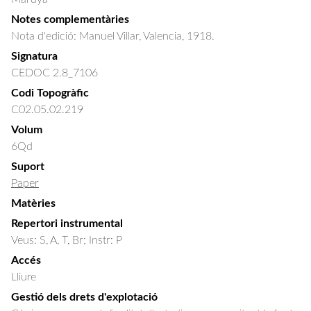
Notes complementàries
Nota d'edició: Manuel Villar, Valencia, 1918.
Signatura
CEDOC 2.8_7106
Codi Topogràfic
C02.05.02.219
Volum
6Qd
Suport
Paper
Matèries
Repertori instrumental
Veus: S, A, T, Br; Instr: P
Accés
Lliure
Gestió dels drets d'explotació