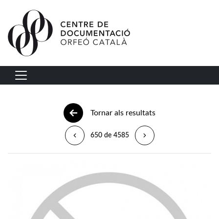
Vés al contingut
Navegació principal
Tornar als resultats
650 de 4585