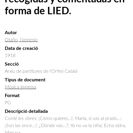
forma de LIED.
Autor
Otaño, Nemesio
Data de creació
1918
Secció
Arxiu de partitures de l'Orfeó Català
Tipus de document
Música impresa
Format
PG
Descripció detallada
Conté les obres: ¡Cómo quieres…!; María, si vas al prado…; 
¡Son las once...!; ¿Dónde vas…?; Ya no va la niña; Echa sidra, 
Maruya