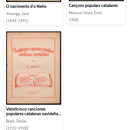
Cançons populars catalanes
O nacimento d’o Neño
Morera i Viura, Enric
Ynzenga, José
1908
[1848-1891]
Veinticinco canciones
populares catalanas navideñas.
Cuaderno 4
Buxó, Tomàs
[1910-1940]