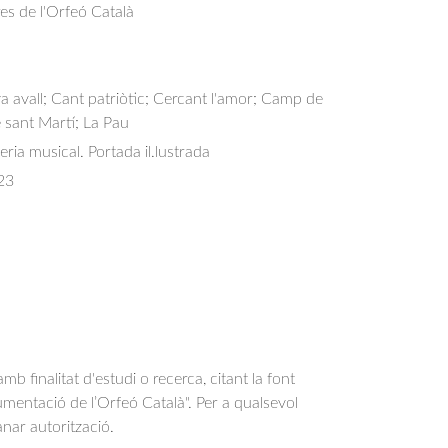
res de l'Orfeó Català
 avall; Cant patriòtic; Cercant l'amor; Camp de 
de sant Martí; La Pau
eria musical. Portada il.lustrada
23
b finalitat d'estudi o recerca, citant la font
entació de l’Orfeó Català". Per a qualsevol
anar autorització.