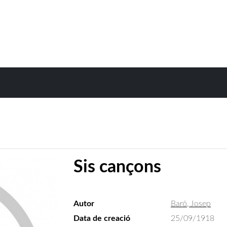
Sis cançons
Autor
Baró, Josep
Data de creació
25/09/1918