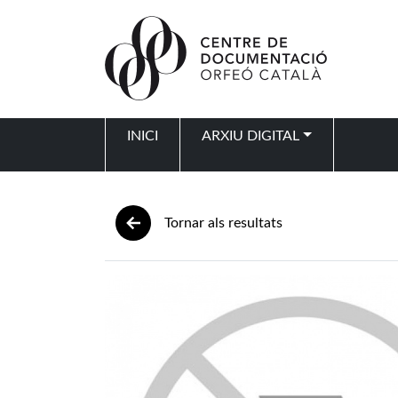
Vés al contingut
INICI
ARXIU DIGITAL
Navegació principal
Tornar als resultats