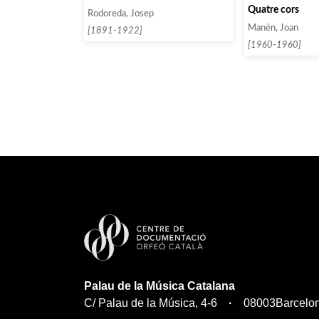
Quatre cors
Rodoreda, Josep
Manén, Joan
[1891-1922]
[1960-1960]
Palau de la Música Catalana
C/ Palau de la Música, 4-6
08003
Barcelo