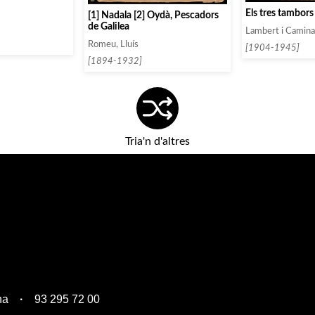
Els tres tambors
[1] Nadala [2] Oydà, Pescadors
de Galilea
Lambert i Caminal
Romeu, Lluís
[1904-1945]
[1894-1932]
Tria'n d'altres
na
93 295 72 00