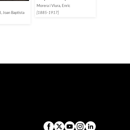
Morera i Viura, Enric
[1885-1917]
, Joan Baptista