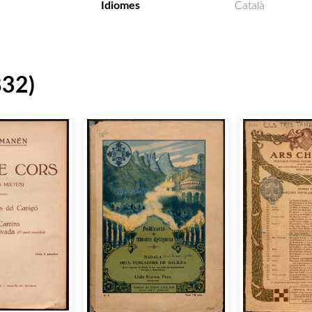
Idiomes
Català
832)