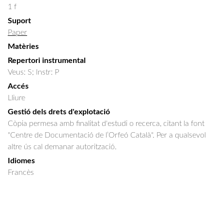
1 f
Suport
Paper
Matèries
Repertori instrumental
Veus: S; Instr: P
Accés
Lliure
Gestió dels drets d'explotació
Còpia permesa amb finalitat d'estudi o recerca, citant la font
"Centre de Documentació de l’Orfeó Català". Per a qualsevol
altre ús cal demanar autorització.
Idiomes
Francès