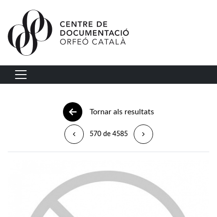
Vés al contingut
Navegació principal
Tornar als resultats
570 de 4585