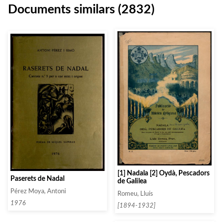
Documents similars (2832)
[1] Nadala [2] Oydà, Pescadors
Paserets de Nadal
de Galilea
Pérez Moya, Antoni
Romeu, Lluís
1976
[1894-1932]