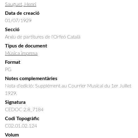
Sauguet, Henri
Data de creació
01/07/1929
Secció
Arxiu de partitures de l'Orfeó Català
Tipus de document
Música impresa
Format
PG
Notes complementàries
Nota d'edició: Supplément au Courrier Musical du 1er Juillet
1929.
Signatura
CEDOC 2.8_7184
Codi Topogràfic
C02.01.02.124
Volum