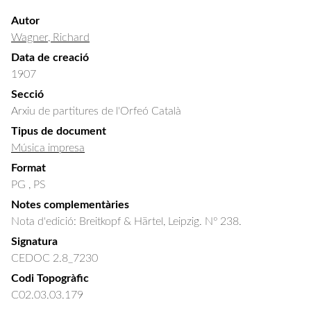
Autor
Wagner, Richard
Data de creació
1907
Secció
Arxiu de partitures de l'Orfeó Català
Tipus de document
Música impresa
Format
PG , PS
Notes complementàries
Nota d'edició: Breitkopf & Härtel, Leipzig. Nº 238.
Signatura
CEDOC 2.8_7230
Codi Topogràfic
C02.03.03.179