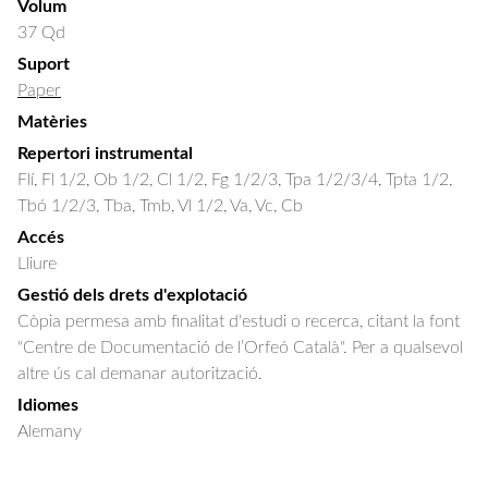
Volum
37 Qd
Suport
Paper
Matèries
Repertori instrumental
Flí, Fl 1/2, Ob 1/2, Cl 1/2, Fg 1/2/3, Tpa 1/2/3/4, Tpta 1/2,
Tbó 1/2/3, Tba, Tmb, Vl 1/2, Va, Vc, Cb
Accés
Lliure
Gestió dels drets d'explotació
Còpia permesa amb finalitat d'estudi o recerca, citant la font
"Centre de Documentació de l’Orfeó Català". Per a qualsevol
altre ús cal demanar autorització.
Idiomes
Alemany