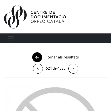
Vés al contingut
Navegació principal
Tornar als resultats
524 de 4585