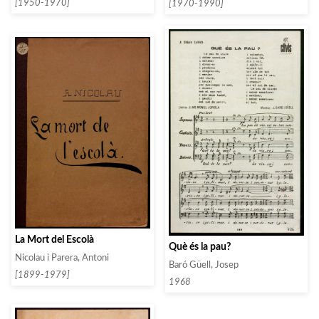
[1950-1970]
[1970-1990]
La Mort del Escolà
Què és la pau?
Nicolau i Parera, Antoni
Baró Güell, Josep
[1899-1979]
1968