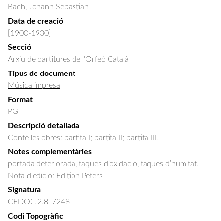
Bach, Johann Sebastian
Data de creació
[1900-1930]
Secció
Arxiu de partitures de l'Orfeó Català
Tipus de document
Música impresa
Format
PG
Descripció detallada
Conté les obres: partita I; partita II; partita III.
Notes complementàries
portada deteriorada, taques d’oxidació, taques d’humitat.
Nota d'edició: Edition Peters
Signatura
CEDOC 2.8_7248
Codi Topogràfic