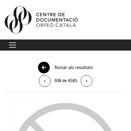
Vés al contingut
Navegació principal
Tornar als resultats
508 de 4585