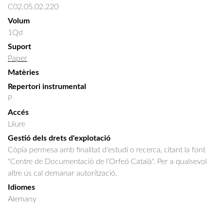
C02.05.02.220
Volum
1Qd
Suport
Paper
Matèries
Repertori instrumental
P
Accés
Lliure
Gestió dels drets d'explotació
Còpia permesa amb finalitat d'estudi o recerca, citant la font
"Centre de Documentació de l’Orfeó Català". Per a qualsevol
altre ús cal demanar autorització.
Idiomes
Alemany