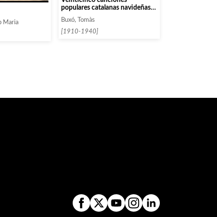
populares catalanas navideñas.
Cuaderno 1
Buxó, Tomàs
p Maria
[1910-1940]