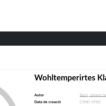
Wohltemperirtes Kla
Autor
Bach, Johann S
Data de creació
[1900-1930]