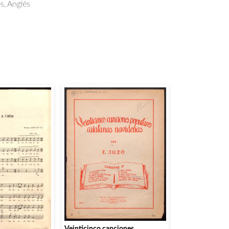
s, Anglés
Veinticinco canciones