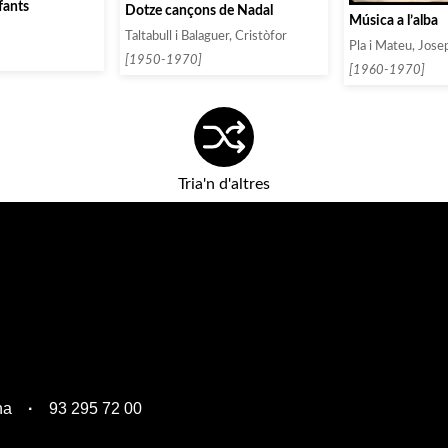
fants
Dotze cançons de Nadal
Música a l’alba
Taltabull i Balaguer, Cristòfor
Pla i Mateu, Jose
[1950-1970]
[1960-1970]
Tria'n d'altres
na
93 295 72 00