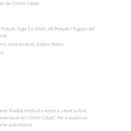
res de l'Orfeó Català
Preludi i fuga (I a XXIV). 48 Preludis i Fugues del 
erat
rni. Nota d'edició: Edition Peters
61
b finalitat d'estudi o recerca, citant la font
entació de l’Orfeó Català". Per a qualsevol
anar autorització.