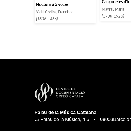
Cançonetes d’in
Nocturn à 5 voces
Mayral, Marià
Vidal Codina, Francisco
[1900-1920]
[1836-1886]
Palau de la Música Catalana
C/ Palau de la Música, 4-6
08003
Barcelo