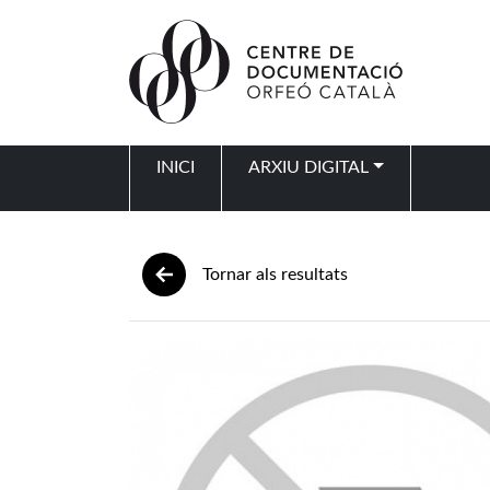
Vés al contingut
INICI
ARXIU DIGITAL
Navegació principal
Tornar als resultats