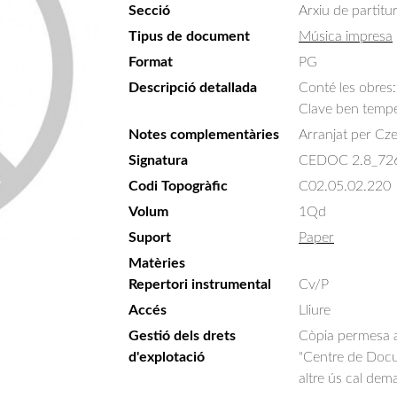
Secció
Arxiu de partitu
Tipus de document
Música impresa
Format
PG
Descripció detallada
Conté les obres: 
Clave ben temp
Notes complementàries
Arranjat per Cze
Signatura
CEDOC 2.8_72
Codi Topogràfic
C02.05.02.220
Volum
1Qd
Suport
Paper
Matèries
Repertori instrumental
Cv/P
Accés
Lliure
Gestió dels drets
Còpia permesa am
d'explotació
"Centre de Docum
altre ús cal dem