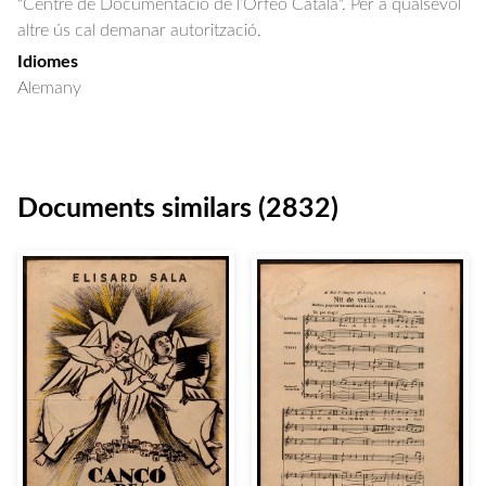
"Centre de Documentació de l’Orfeó Català". Per a qualsevol
altre ús cal demanar autorització.
Idiomes
Alemany
Documents similars (2832)