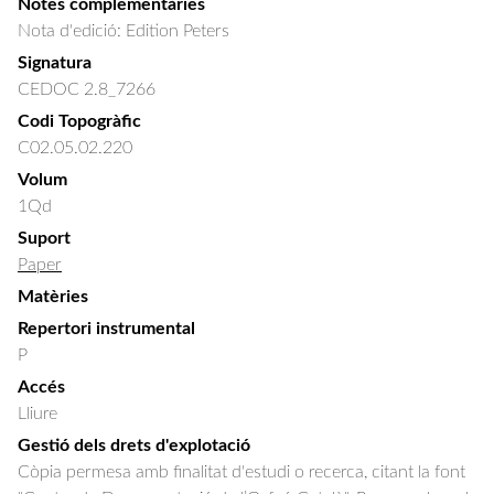
Notes complementàries
Nota d'edició: Edition Peters
Signatura
CEDOC 2.8_7266
Codi Topogràfic
C02.05.02.220
Volum
1Qd
Suport
Paper
Matèries
Repertori instrumental
P
Accés
Lliure
Gestió dels drets d'explotació
Còpia permesa amb finalitat d'estudi o recerca, citant la font