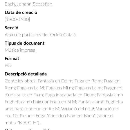
Bach, Johann Sebastian
Data de creació
[1900-1930]
Secció
Arxiu de partitures de l'Orfeó Català
Tipus de document
Música impresa
Format
PG
Descripció detallada
Conté les obres: Fantasia en Do m; Fuga en Re m; Fuga en 
Re m; Fuga en La M; Fuga en Mi m; Fuga en La m; Fragment 
d’una suite en Fa m; Fuga inacabada en Do m; Fantasia amb 
Fughetta amb baix continuu en Si M; Fantasia amb Fughetta 
amb baix continuu en Re M; Variació del no.9; Variació del 
no. 10; Pleludi i Fuga “über den Namen: Bach” (sobre el 
motiu “B-A-C-H”).