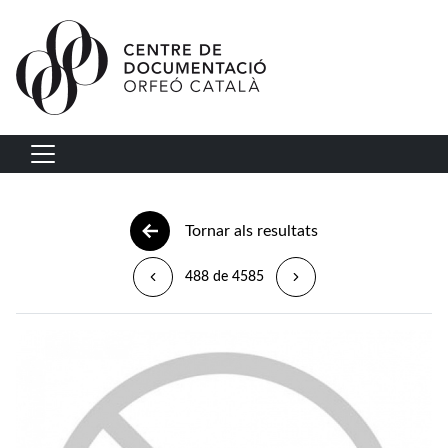
Vés al contingut
Navegació principal
Tornar als resultats
488 de 4585