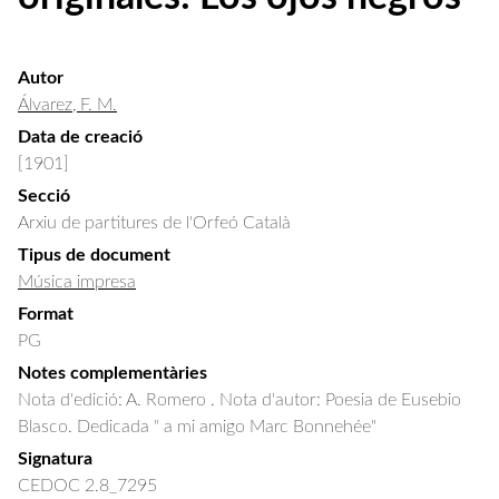
Autor
Álvarez, F. M.
Data de creació
[1901]
Secció
Arxiu de partitures de l'Orfeó Català
Tipus de document
Música impresa
Format
PG
Notes complementàries
Nota d'edició: A. Romero . Nota d'autor: Poesia de Eusebio
Blasco. Dedicada " a mi amigo Marc Bonnehée"
Signatura
CEDOC 2.8_7295