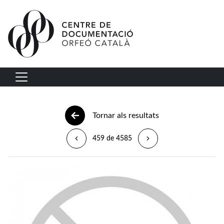
Vés al contingut
Navegació principal
Tornar als resultats
459 de 4585