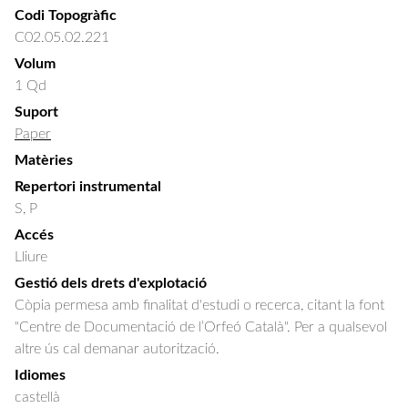
Codi Topogràfic
C02.05.02.221
Volum
1 Qd
Suport
Paper
Matèries
Repertori instrumental
S, P
Accés
Lliure
Gestió dels drets d'explotació
Còpia permesa amb finalitat d'estudi o recerca, citant la font
"Centre de Documentació de l’Orfeó Català". Per a qualsevol
altre ús cal demanar autorització.
Idiomes
castellà