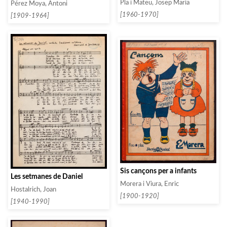
Pla i Mateu, Josep Maria
Pérez Moya, Antoni
[1960-1970]
[1909-1964]
Sis cançons per a infants
Les setmanes de Daniel
Morera i Viura, Enric
Hostalrich, Joan
[1900-1920]
[1940-1990]