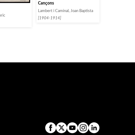
Cançons
Lambert i Caminal, Joan Baptista
nric
[1904-1914]