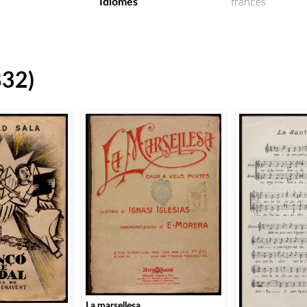
Idiomes
francès
832)
La marsellesa