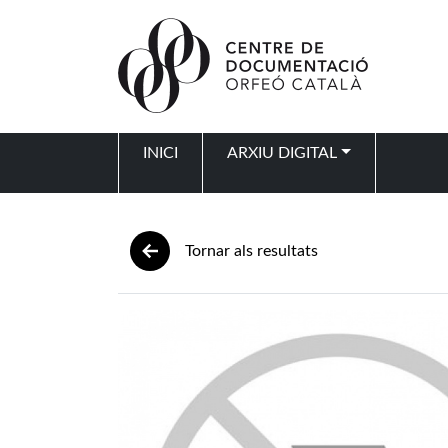
Vés al contingut
INICI
ARXIU DIGITAL
Navegació principal
Tornar als resultats