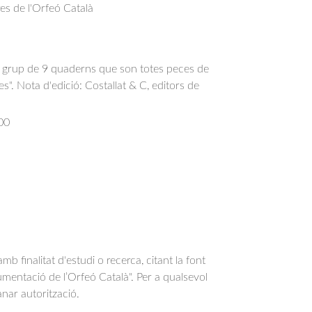
res de l'Orfeó Català
 grup de 9 quaderns que son totes peces de
s". Nota d'edició: Costallat & C, editors de
00
b finalitat d'estudi o recerca, citant la font
entació de l’Orfeó Català". Per a qualsevol
anar autorització.