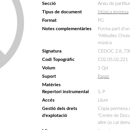
Secció
Arxiu de partitu
Tipus de document
Música impresa
Format
PG
Notes complementàries
Forma part d'un
"Mélodies Choise
música
Signatura
CEDOC 2.8_73
Codi Topogràfic
C02.05.02.221
Volum
1 Qd
Suport
Paper
Matèries
Repertori instrumental
S, P
Accés
Lliure
Gestió dels drets
Còpia permesa am
d'explotació
"Centre de Docum
altre ús cal dem