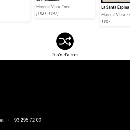
Morera i Viura, Enric
La Santa Espina
[1885-1942]
Morera i Viura, E
1907
Tria'n d'altres
na
93 295 72 00