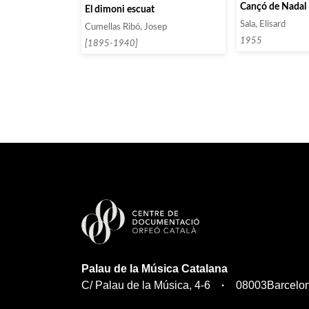
Cançó de Nadal
El dimoni escuat
Sala, Elisard
Cumellas Ribó, Josep
1955
[1895-1940]
Palau de la Música Catalana
C/ Palau de la Música, 4-6
08003
Barcelo